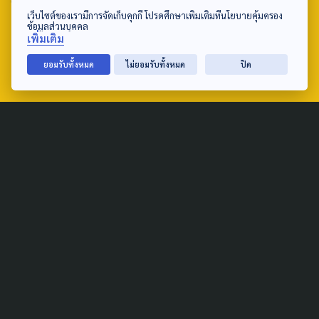
เว็บไซต์ของเรามีการจัดเก็บคุกกี้ โปรดศึกษาเพิ่มเติมที่นโยบายคุ้มครอง
ข้อมูลส่วนบุคคล
tel: 0-2790-2615
เพิ่มเติม
ยอมรับทั้งหมด
ไม่ยอมรับทั้งหมด
ปิด
Public Policy
Social Agenda
Life & Culture
Politics
Social Movement
Global
Law & Rights
Decentralization
Urban
Economy
Welfare
Local
Corruption
Food Security
Art & Design
Learning &
Culture
Education
Marginal People
Gender &
Sexuality
Public Health