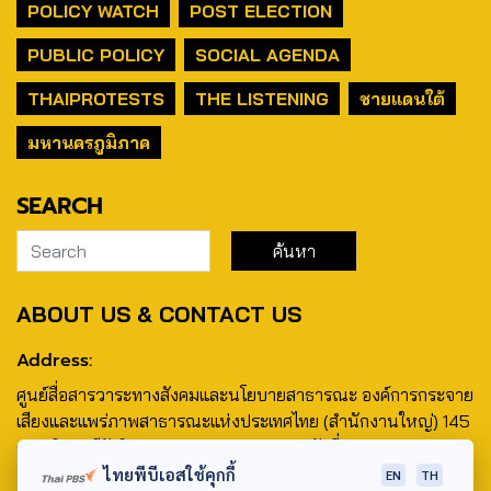
POLICY WATCH
POST ELECTION
PUBLIC POLICY
SOCIAL AGENDA
THAIPROTESTS
THE LISTENING
ชายแดนใต้
มหานครภูมิภาค
SEARCH
ABOUT US & CONTACT US
Address:
ศูนย์สื่อสารวาระทางสังคมและนโยบายสาธารณะ องค์การกระจาย
เสียงและแพร่ภาพสาธารณะแห่งประเทศไทย (สำนักงานใหญ่) 145
ถนนวิภาวดีรังสิต แขวงตลาดบางเขน เขตหลักสี่ กรุงเทพฯ 10210
ไทยพีบีเอสใช้คุกกี้
EN
TH
email: TheActive@thaipbs.or.th