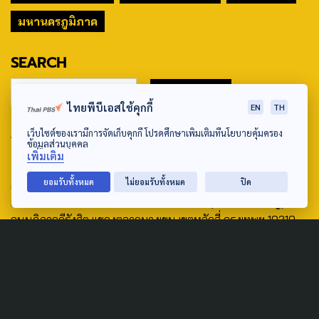
มหานครภูมิภาค
SEARCH
ไทยพีบีเอสใช้คุกกี้
EN
TH
ABOUT US & CONTACT US
เว็บไซต์ของเรามีการจัดเก็บคุกกี้ โปรดศึกษาเพิ่มเติมที่นโยบายคุ้มครอง
ข้อมูลส่วนบุคคล
เพิ่มเติม
Address:
ยอมรับทั้งหมด
ไม่ยอมรับทั้งหมด
ปิด
ศูนย์สื่อสารวาระทางสังคมและนโยบายสาธารณะ องค์การกระจาย
เสียงและแพร่ภาพสาธารณะแห่งประเทศไทย (สำนักงานใหญ่) 145
ถนนวิภาวดีรังสิต แขวงตลาดบางเขน เขตหลักสี่ กรุงเทพฯ 10210
email: TheActive@thaipbs.or.th
tel: 0-2790-2615