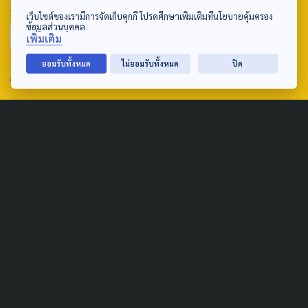
SEARCH
เว็บไซต์ของเรามีการจัดเก็บคุกกี้ โปรดศึกษาเพิ่มเติมที่นโยบายคุ้มครอง
ข้อมูลส่วนบุคคล
เพิ่มเติม
ยอมรับทั้งหมด
ไม่ยอมรับทั้งหมด
ปิด
ABOUT US & CONTACT US
Address:
ศูนย์สื่อสารวาระทางสังคมและนโยบายสาธารณะ องค์การกระจาย
เสียงและแพร่ภาพสาธารณะแห่งประเทศไทย (สำนักงานใหญ่) 145
ถนนวิภาวดีรังสิต แขวงตลาดบางเขน เขตหลักสี่ กรุงเทพฯ 10210
email: TheActive@thaipbs.or.th
tel: 0-2790-2615