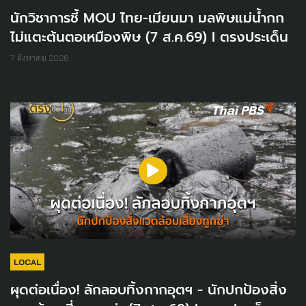
นักวิชาการชี้ MOU ไทย-เมียนมา มลพิษแม่น้ำกก
ไม่แตะต้นตอเหมืองพิษ (7 ส.ค.69) I ตรงประเด็น
7 สิงหาคม 2026
LOCAL
ผุดต่อเนื่อง! ลักลอบทิ้งกากอุตฯ - นักปกป้องสิ่ง