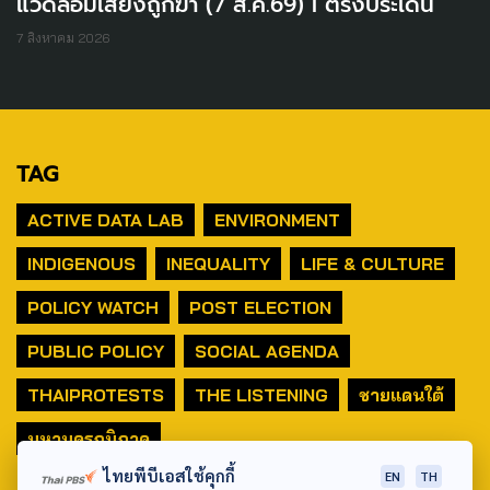
แวดล้อมเสี่ยงถูกฆ่า (7 ส.ค.69) I ตรงประเด็น
7 สิงหาคม 2026
TAG
ACTIVE DATA LAB
ENVIRONMENT
INDIGENOUS
INEQUALITY
LIFE & CULTURE
POLICY WATCH
POST ELECTION
PUBLIC POLICY
SOCIAL AGENDA
THAIPROTESTS
THE LISTENING
ชายแดนใต้
มหานครภูมิภาค
ไทยพีบีเอสใช้คุกกี้
EN
TH