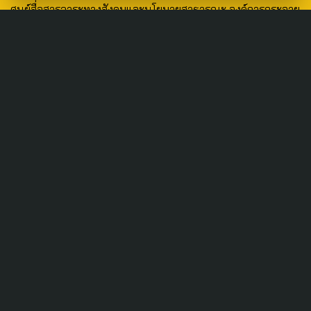
ศูนย์สื่อสารวาระทางสังคมและนโยบายสาธารณะ องค์การกระจาย
เสียงและแพร่ภาพสาธารณะแห่งประเทศไทย (สำนักงานใหญ่) 145
ถนนวิภาวดีรังสิต แขวงตลาดบางเขน เขตหลักสี่ กรุงเทพฯ 10210
email: TheActive@thaipbs.or.th
tel: 0-2790-2615
Public Policy
Social Agenda
Life & Culture
Politics
Social Movement
Global
Law & Rights
Decentralization
Urban
Economy
Welfare
Local
Corruption
Food Security
Art & Design
Learning &
Culture