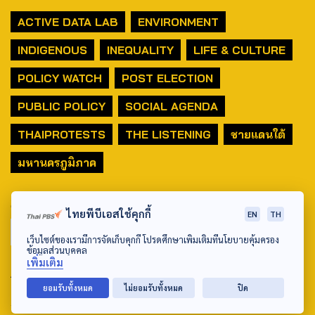
ACTIVE DATA LAB
ENVIRONMENT
INDIGENOUS
INEQUALITY
LIFE & CULTURE
POLICY WATCH
POST ELECTION
PUBLIC POLICY
SOCIAL AGENDA
THAIPROTESTS
THE LISTENING
ชายแดนใต้
มหานครภูมิภาค
SEARCH
ไทยพีบีเอสใช้คุกกี้
EN
TH
เว็บไซต์ของเรามีการจัดเก็บคุกกี้ โปรดศึกษาเพิ่มเติมที่นโยบายคุ้มครอง
ข้อมูลส่วนบุคคล
เพิ่มเติม
ABOUT US & CONTACT US
ยอมรับทั้งหมด
ไม่ยอมรับทั้งหมด
ปิด
Address: