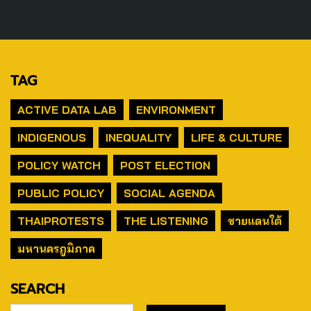
TAG
ACTIVE DATA LAB
ENVIRONMENT
INDIGENOUS
INEQUALITY
LIFE & CULTURE
POLICY WATCH
POST ELECTION
PUBLIC POLICY
SOCIAL AGENDA
THAIPROTESTS
THE LISTENING
ชายแดนใต้
มหานครภูมิภาค
SEARCH