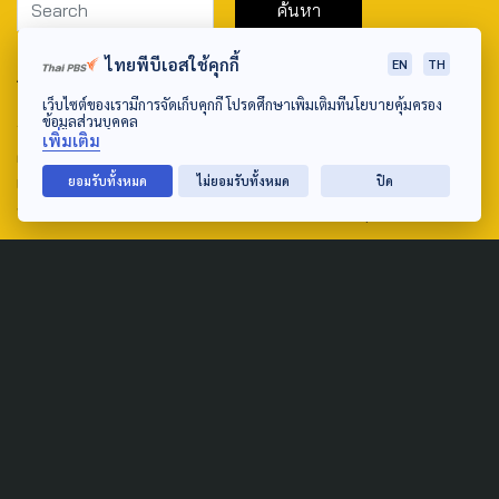
ไทยพีบีเอสใช้คุกกี้
EN
TH
ABOUT US & CONTACT US
เว็บไซต์ของเรามีการจัดเก็บคุกกี้ โปรดศึกษาเพิ่มเติมที่นโยบายคุ้มครอง
Address:
ข้อมูลส่วนบุคคล
เพิ่มเติม
ศูนย์สื่อสารวาระทางสังคมและนโยบายสาธารณะ องค์การกระจาย
เสียงและแพร่ภาพสาธารณะแห่งประเทศไทย (สำนักงานใหญ่) 145
ยอมรับทั้งหมด
ไม่ยอมรับทั้งหมด
ปิด
ถนนวิภาวดีรังสิต แขวงตลาดบางเขน เขตหลักสี่ กรุงเทพฯ 10210
email: TheActive@thaipbs.or.th
tel: 0-2790-2615