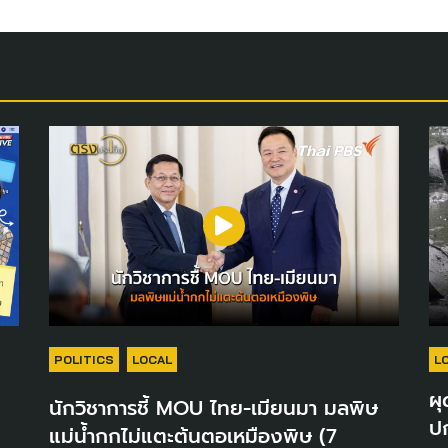
POLITICS
LOCAL
L
ผุ
นักวิชาการชี้ MOU ไทย-เมียนมา มลพิษ
ปก
แม่น้ำกกไม่แตะต้นตอเหมืองพิษ (7