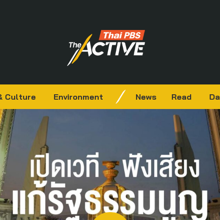
& Culture
Environment
News
Read
Da