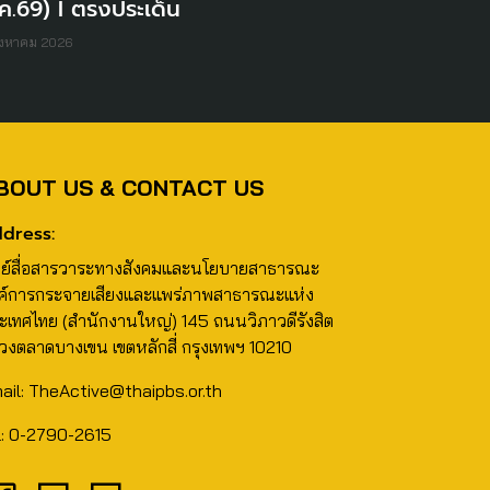
ค.69) I ตรงประเด็น
ิงหาคม 2026
BOUT US & CONTACT US
dress:
นย์สื่อสารวาระทางสังคมและนโยบายสาธารณะ
ค์การกระจายเสียงและแพร่ภาพสาธารณะแห่ง
ะเทศไทย (สำนักงานใหญ่) 145 ถนนวิภาวดีรังสิต
วงตลาดบางเขน เขตหลักสี่ กรุงเทพฯ 10210
ail: TheActive@thaipbs.or.th
l: 0-2790-2615