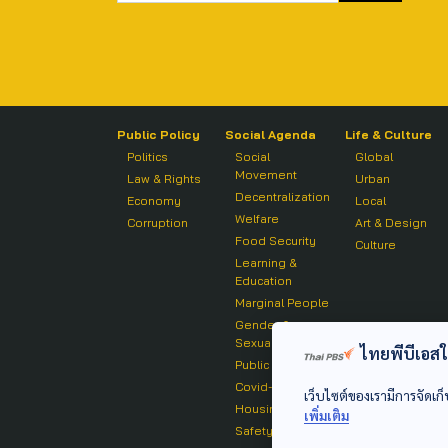
Public Policy
Social Agenda
Life & Culture
Politics
Social
Global
Movement
Law & Rights
Urban
Decentralization
Economy
Local
Welfare
Corruption
Art & Design
Food Security
Culture
Learning &
Education
Marginal People
Gender &
Sexuality
ไทยพีบีเอสใช้
Public Health
Covid-19
เว็บไซต์ของเรามีการจัดเก็
Housing
เพิ่มเติม
Safety