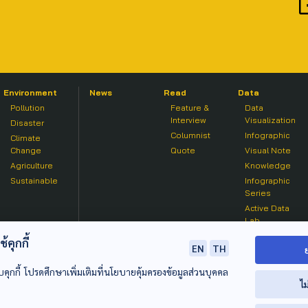
Environment
News
Read
Data
Pollution
Feature &
Data
Interview
Visualization
Disaster
Columnist
Infographic
Climate
Change
Quote
Visual Note
Agriculture
Knowledge
Sustainable
Infographic
Series
Active Data
Lab
คุกกี้
EN
TH
บคุกกี้ โปรดศึกษาเพิ่มเติมที่นโยบายคุ้มครองข้อมูลส่วนบุคคล
ไม