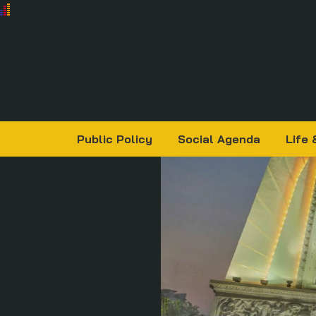
Public Policy
Social Agenda
Life 