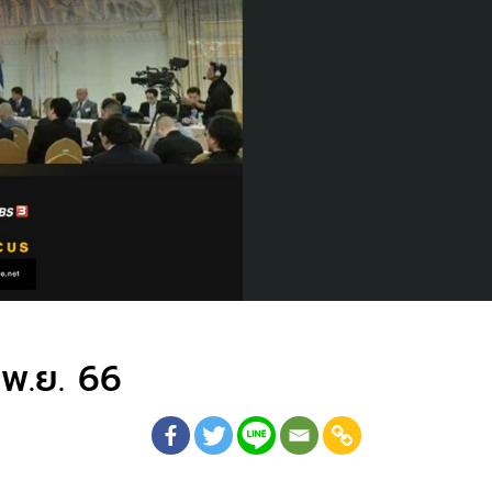
 พ.ย. 66