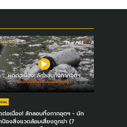
OCAL
ดต่อเนื่อง! ลักลอบทิ้งกากอุตฯ - นัก
ป้องสิ่งแวดล้อมเสี่ยงถูกฆ่า (7