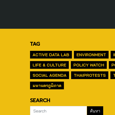
TAG
ACTIVE DATA LAB
ENVIRONMENT
LIFE & CULTURE
POLICY WATCH
P
SOCIAL AGENDA
THAIPROTESTS
มหานครภูมิภาค
SEARCH