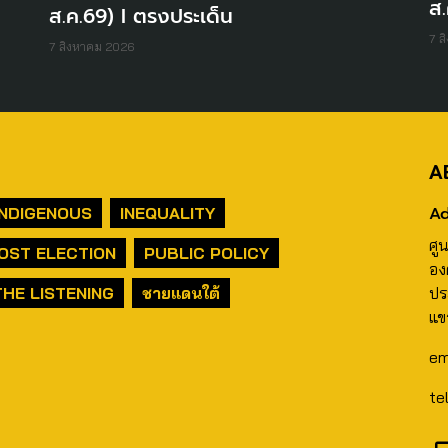
ส.
ส.ค.69) I ตรงประเด็น
7 ส
7 สิงหาคม 2026
A
Ad
INDIGENOUS
INEQUALITY
ศู
OST ELECTION
PUBLIC POLICY
อง
THE LISTENING
ชายแดนใต้
ปร
แข
em
te