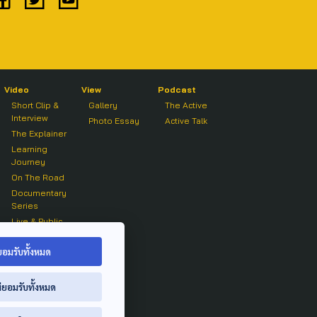
Video
View
Podcast
Short Clip &
Gallery
The Active
Interview
Photo Essay
Active Talk
The Explainer
Learning
Journey
On The Road
Documentary
Series
Live & Public
Forum
On air Clip
ยอมรับทั้งหมด
่ยอมรับทั้งหมด