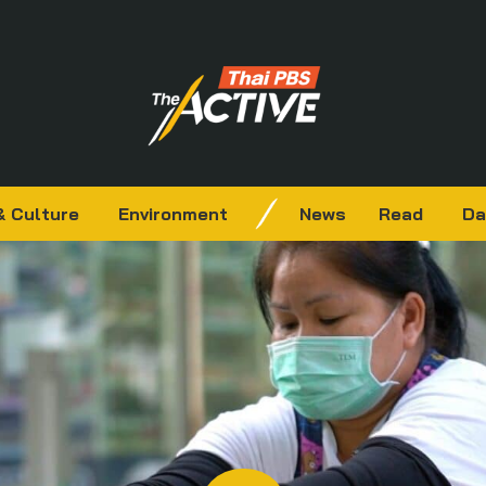
& Culture
Environment
News
Read
Da