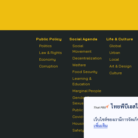
Public Policy
Social Agenda
Life & Culture
Politics
Social
Global
Movement
Law & Rights
Urban
Decentralization
Economy
Local
Welfare
Corruption
Art & Design
Food Security
Culture
Learning &
Education
Marginal People
Gender &
Sexuality
ไทยพีบีเอสใช้
Public Health
Covid-19
เว็บไซต์ของเรามีการจัดเก็
Housing
เพิ่มเติม
Safety