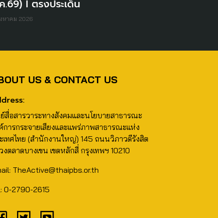
ค.69) I ตรงประเด็น
ิงหาคม 2026
BOUT US & CONTACT US
dress:
นย์สื่อสารวาระทางสังคมและนโยบายสาธารณะ
ค์การกระจายเสียงและแพร่ภาพสาธารณะแห่ง
ะเทศไทย (สำนักงานใหญ่) 145 ถนนวิภาวดีรังสิต
วงตลาดบางเขน เขตหลักสี่ กรุงเทพฯ 10210
ail: TheActive@thaipbs.or.th
l: 0-2790-2615