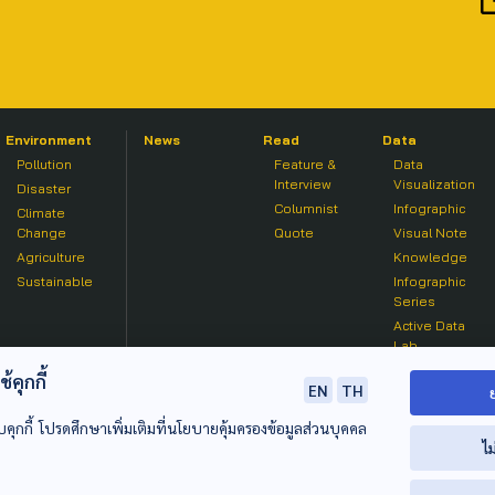
Environment
News
Read
Data
Pollution
Feature &
Data
Interview
Visualization
Disaster
Columnist
Infographic
Climate
Change
Quote
Visual Note
Agriculture
Knowledge
Sustainable
Infographic
Series
Active Data
Lab
คุกกี้
EN
TH
บคุกกี้ โปรดศึกษาเพิ่มเติมที่นโยบายคุ้มครองข้อมูลส่วนบุคคล
ไม