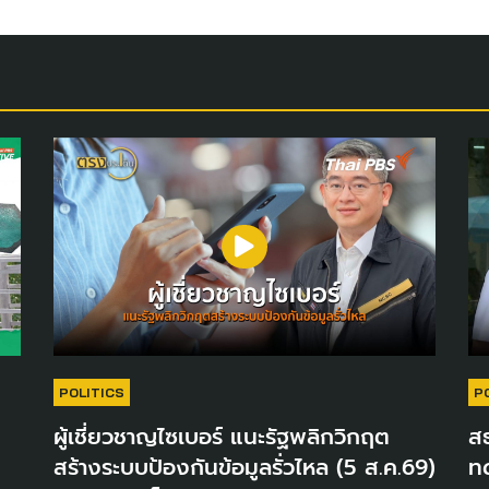
POLITICS
P
ผู้เชี่ยวชาญไซเบอร์ แนะรัฐพลิกวิกฤต
สธ
สร้างระบบป้องกันข้อมูลรั่วไหล (5 ส.ค.69)
ท