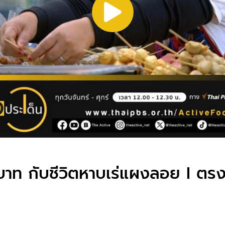
บาท กับชีวิตหาบเร่แผงลอย I ตรง