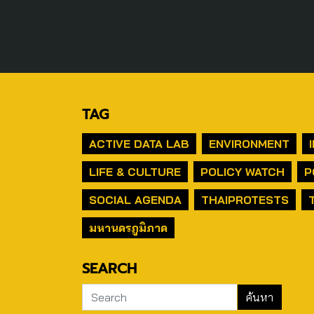
TAG
ACTIVE DATA LAB
ENVIRONMENT
LIFE & CULTURE
POLICY WATCH
P
SOCIAL AGENDA
THAIPROTESTS
มหานครภูมิภาค
SEARCH