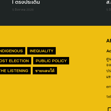
I ตรงประเด็น
ส.
5 สิงหาคม 2026
5 ส
A
Ad
INDIGENOUS
INEQUALITY
ศู
OST ELECTION
PUBLIC POLICY
อง
THE LISTENING
ชายแดนใต้
ปร
แข
em
te