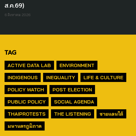
ส.ค.69)
6 สิงหาคม 2026
TAG
ACTIVE DATA LAB
ENVIRONMENT
INDIGENOUS
INEQUALITY
LIFE & CULTURE
POLICY WATCH
POST ELECTION
PUBLIC POLICY
SOCIAL AGENDA
THAIPROTESTS
THE LISTENING
ชายแดนใต้
มหานครภูมิภาค