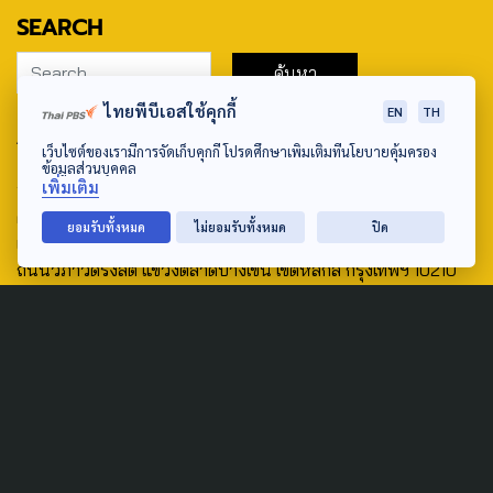
SEARCH
ไทยพีบีเอสใช้คุกกี้
EN
TH
ABOUT US & CONTACT US
เว็บไซต์ของเรามีการจัดเก็บคุกกี้ โปรดศึกษาเพิ่มเติมที่นโยบายคุ้มครอง
ข้อมูลส่วนบุคคล
Address:
เพิ่มเติม
ศูนย์สื่อสารวาระทางสังคมและนโยบายสาธารณะ องค์การกระจาย
ยอมรับทั้งหมด
ไม่ยอมรับทั้งหมด
ปิด
เสียงและแพร่ภาพสาธารณะแห่งประเทศไทย (สำนักงานใหญ่) 145
ถนนวิภาวดีรังสิต แขวงตลาดบางเขน เขตหลักสี่ กรุงเทพฯ 10210
email: TheActive@thaipbs.or.th
tel: 0-2790-2615