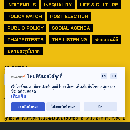
INDIGENOUS
INEQUALITY
LIFE & CULTURE
POLICY WATCH
POST ELECTION
PUBLIC POLICY
SOCIAL AGENDA
THAIPROTESTS
THE LISTENING
ชายแดนใต้
มหานครภูมิภาค
SEARCH
ไทยพีบีเอสใช้คุกกี้
EN
TH
เว็บไซต์ของเรามีการจัดเก็บคุกกี้ โปรดศึกษาเพิ่มเติมที่นโยบายคุ้มครอง
ข้อมูลส่วนบุคคล
ABOUT US & CONTACT US
เพิ่มเติม
ยอมรับทั้งหมด
ไม่ยอมรับทั้งหมด
ปิด
Address:
ศูนย์สื่อสารวาระทางสังคมและนโยบายสาธารณะ องค์การกระจาย
เสียงและแพร่ภาพสาธารณะแห่งประเทศไทย (สำนักงานใหญ่) 145