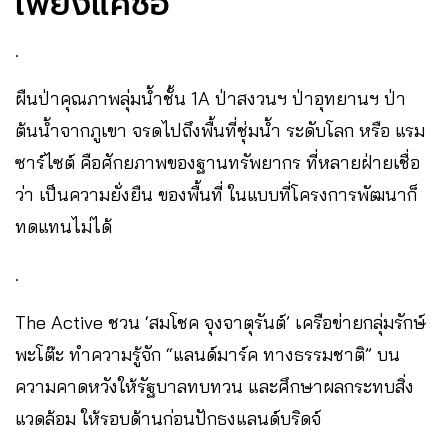
เพียงแค่ชื่อ
.
ผืนป่าคุณภาพลุ่มน้ำชั้น 1A ป่าสงวนฯ ป่าอุทยานฯ ป่า
ต้นน้ำจากภูเขา จรดไปถึงพื้นที่ชุ่มน้ำ ระดับโลก หรือ แรม
ซาร์ไซต์ คือศักยภาพของฐานทรัพยากร ที่หลายฝ่ายเชื่อ
ว่า เป็นความยั่งยืน ของพื้นที่ ในแบบที่โครงการพัฒนาก็
ทดแทนไม่ได้
.
The Active ชวน ‘สมโชค จุงจาตุรันต์’ เครือข่ายกลุ่มรักษ์
พะโต๊ะ ทำความรู้จัก “แลนด์มาร์ค ทางธรรมชาติ” บน
ความคาดหวังให้รัฐบาลทบทวน และศึกษาผลกระทบสิ่ง
แวดล้อม ให้รอบด้านก่อนปักธงแลนด์บริดจ์