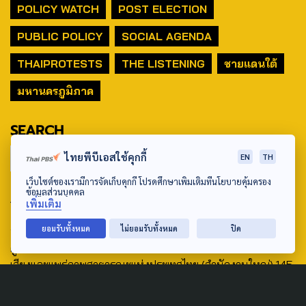
POLICY WATCH
POST ELECTION
PUBLIC POLICY
SOCIAL AGENDA
THAIPROTESTS
THE LISTENING
ชายแดนใต้
มหานครภูมิภาค
SEARCH
ไทยพีบีเอสใช้คุกกี้
EN
TH
เว็บไซต์ของเรามีการจัดเก็บคุกกี้ โปรดศึกษาเพิ่มเติมที่นโยบายคุ้มครอง
ข้อมูลส่วนบุคคล
ABOUT US & CONTACT US
เพิ่มเติม
Address:
ยอมรับทั้งหมด
ไม่ยอมรับทั้งหมด
ปิด
ศูนย์สื่อสารวาระทางสังคมและนโยบายสาธารณะ องค์การกระจาย
เสียงและแพร่ภาพสาธารณะแห่งประเทศไทย (สำนักงานใหญ่) 145
ถนนวิภาวดีรังสิต แขวงตลาดบางเขน เขตหลักสี่ กรุงเทพฯ 10210