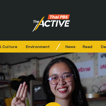
& Culture
Environment
News
Read
Da