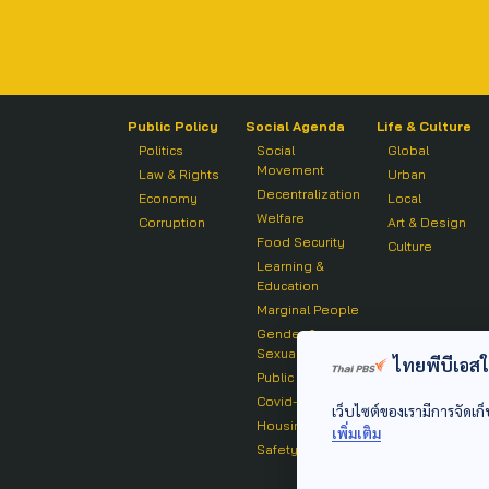
Public Policy
Social Agenda
Life & Culture
Politics
Social
Global
Movement
Law & Rights
Urban
Decentralization
Economy
Local
Welfare
Corruption
Art & Design
Food Security
Culture
Learning &
Education
Marginal People
Gender &
Sexuality
ไทยพีบีเอสใช้
Public Health
Covid-19
เว็บไซต์ของเรามีการจัดเก็
Housing
เพิ่มเติม
Safety