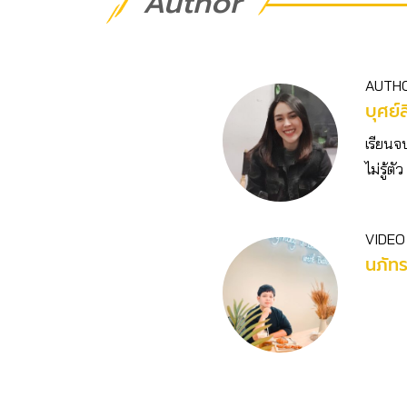
Author
AUTH
บุศย์ส
เรียนจ
ไม่รู้
VIDEO
นภัท