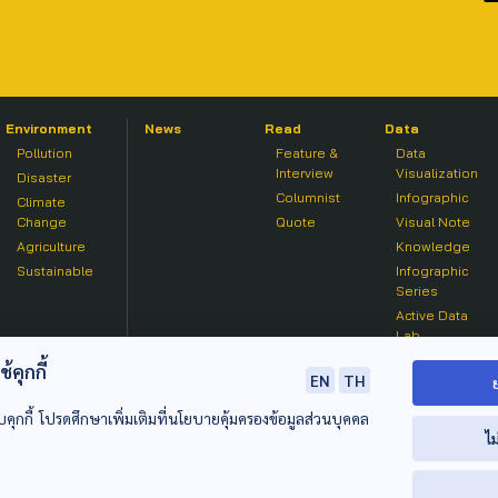
Environment
News
Read
Data
Pollution
Feature &
Data
Interview
Visualization
Disaster
Columnist
Infographic
Climate
Change
Quote
Visual Note
Agriculture
Knowledge
Sustainable
Infographic
Series
Active Data
Lab
คุกกี้
EN
TH
บคุกกี้ โปรดศึกษาเพิ่มเติมที่นโยบายคุ้มครองข้อมูลส่วนบุคคล
ไม