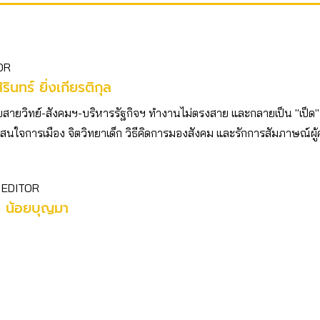
OR
ิรินทร์ ยิ่งเกียรติกุล
บสายวิทย์-สังคมฯ-บริหารรัฐกิจฯ ทำงานไม่ตรงสาย และกลายเป็น "เป็ด"
ตัว สนใจการเมือง จิตวิทยาเด็ก วิธีคิดการมองสังคม และรักการสัมภาษณ์ผู
 EDITOR
ร น้อยบุญมา