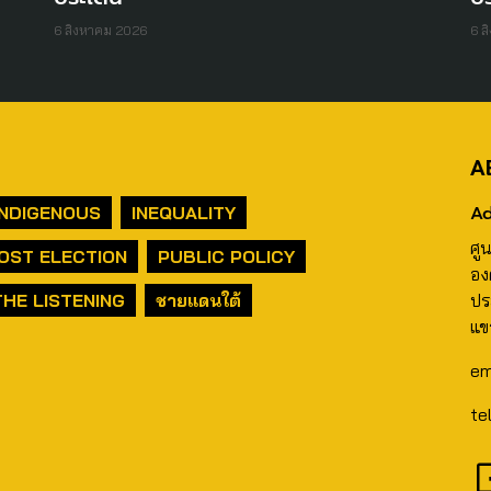
6 สิงหาคม 2026
6 ส
A
Ad
INDIGENOUS
INEQUALITY
ศู
OST ELECTION
PUBLIC POLICY
อง
THE LISTENING
ชายแดนใต้
ปร
แข
em
te