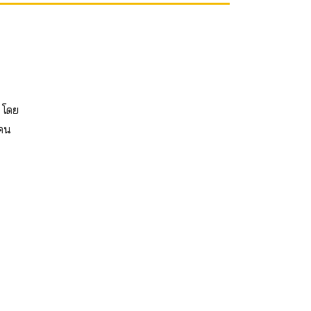
 โดย
้คน