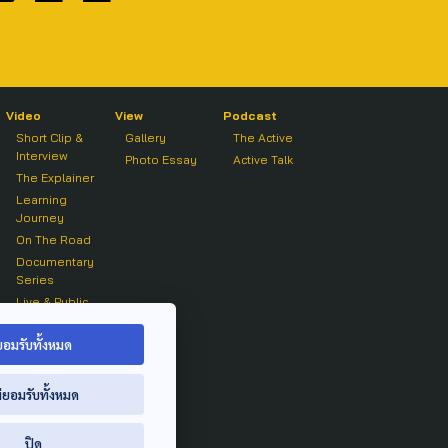
Video
View
Podcast
Short Clip &
Gallery
The Active
Interview
Photo Essay
Active Talk
The Explainer
Learning
Journey
On The Road
Documentary
Series
Live & Public
Forum
On air Clip
ยอมรับทั้งหมด
่ยอมรับทั้งหมด
ปิด