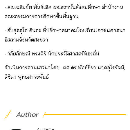
• ดร.เฉลิมชัย พันธ์เลิศ ผอ.สถาบันสังคมศึกษา สำนักงาน
คณะกรรมการการศึกษาขั้นพื้นฐาน
• อับดุลสุโก ดินอะ ที่ปรึกษาสมาคมโรงเรียนเอกชนศาสนา
อิสลามจังหวัดสงขลา
• วลัยลักษณ์ ทรงศิริ นักประวัติศาสตร์ท้องถิ่น
ดำเนินการสานเสวนาโดย…ผศ.ดร.พัทธ์ธีรา นาคอุไรรัตน์,
ติชิลา พุทธสาระพันธ์
Author
AUTHOR