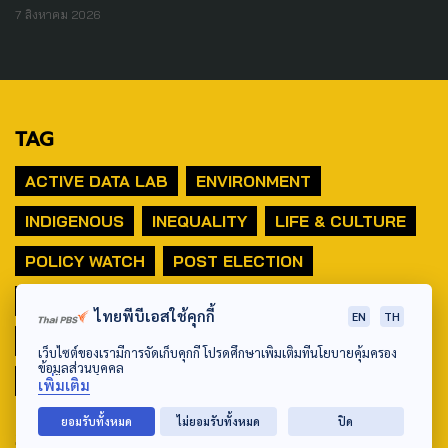
7 สิงหาคม 2026
TAG
ACTIVE DATA LAB
ENVIRONMENT
INDIGENOUS
INEQUALITY
LIFE & CULTURE
POLICY WATCH
POST ELECTION
PUBLIC POLICY
SOCIAL AGENDA
ไทยพีบีเอสใช้คุกกี้
EN
TH
THAIPROTESTS
THE LISTENING
ชายแดนใต้
เว็บไซต์ของเรามีการจัดเก็บคุกกี้ โปรดศึกษาเพิ่มเติมที่นโยบายคุ้มครอง
ข้อมูลส่วนบุคคล
มหานครภูมิภาค
เพิ่มเติม
ยอมรับทั้งหมด
ไม่ยอมรับทั้งหมด
ปิด
SEARCH