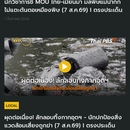
นักวิชาการชี้ MOU ไทย-เมียนมา มลพิษแม่น้ำกก
ไม่แตะต้นตอเหมืองพิษ (7 ส.ค.69) I ตรงประเด็น
7 สิงหาคม 2026
LOCAL
ผุดต่อเนื่อง! ลักลอบทิ้งกากอุตฯ - นักปกป้องสิ่ง
แวดล้อมเสี่ยงถูกฆ่า (7 ส.ค.69) I ตรงประเด็น