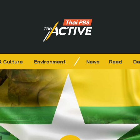
& Culture
Environment
News
Read
Da