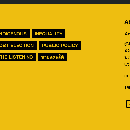
A
Ad
INDIGENOUS
INEQUALITY
ศู
OST ELECTION
PUBLIC POLICY
อง
THE LISTENING
ชายแดนใต้
ปร
แข
em
te