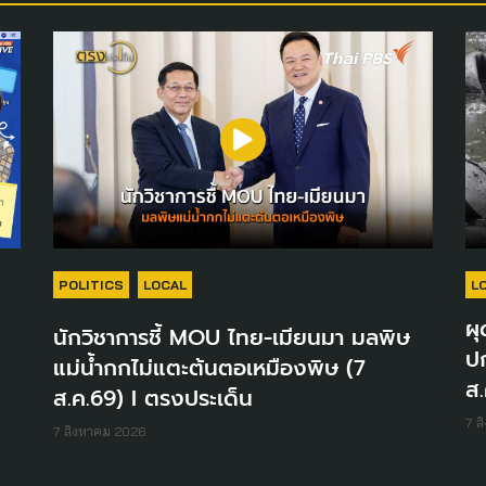
POLITICS
LOCAL
L
ผุ
นักวิชาการชี้ MOU ไทย-เมียนมา มลพิษ
ปก
แม่น้ำกกไม่แตะต้นตอเหมืองพิษ (7
ส.
ส.ค.69) I ตรงประเด็น
7 ส
7 สิงหาคม 2026