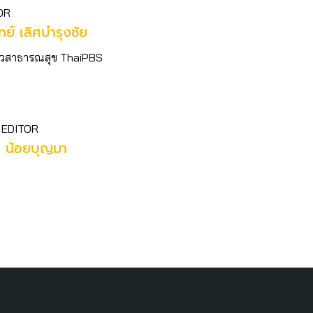
OR
ิทย์​ เลิศบำรุงชัย
อข่าวสาธารณสุข ThaiPBS
 EDITOR
ร น้อยบุญมา