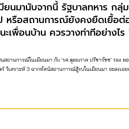
ยนมานับจากนี้ รัฐบาลทหาร กลุ่ม
ไป หรือสถานการณ์ยังคงยืดเยื้อต่อ
นะเพื่อนบ้าน ควรวางท่าทีอย่างไร
นสถานการณ์ในเมียนมา กับ ‘รศ.ดุลยภาค ปรีชารัชช’ รอง ผอ.
ร์ วิเคราะห์ 3 ฉากทัศน์สถานการณ์สู้รบในเมียนมา จะลงเอ