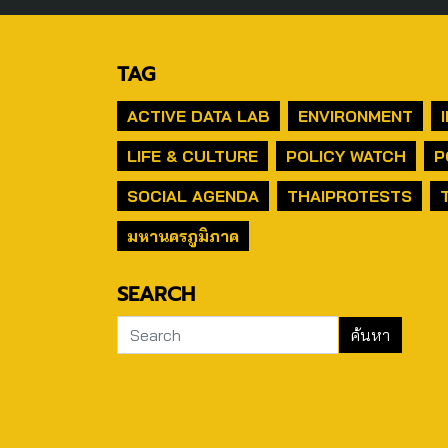
TAG
ACTIVE DATA LAB
ENVIRONMENT
LIFE & CULTURE
POLICY WATCH
P
SOCIAL AGENDA
THAIPROTESTS
มหานครภูมิภาค
SEARCH