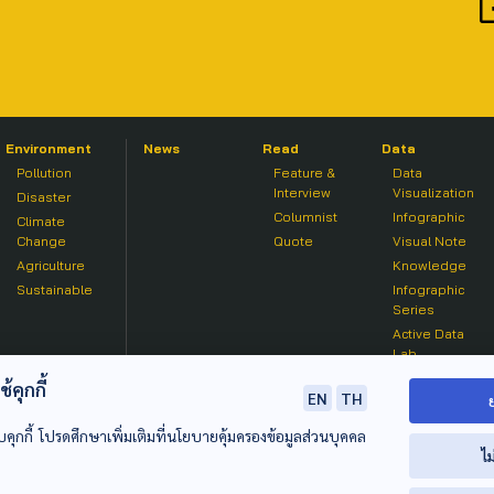
Environment
News
Read
Data
Pollution
Feature &
Data
Interview
Visualization
Disaster
Columnist
Infographic
Climate
Change
Quote
Visual Note
Agriculture
Knowledge
Sustainable
Infographic
Series
Active Data
Lab
คุกกี้
EN
TH
บคุกกี้ โปรดศึกษาเพิ่มเติมที่นโยบายคุ้มครองข้อมูลส่วนบุคคล
ไม