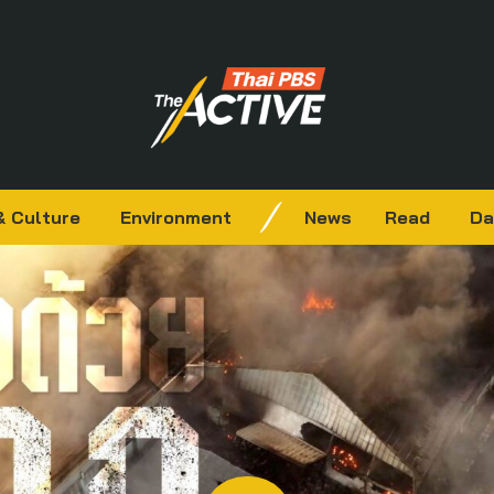
& Culture
Environment
News
Read
Da