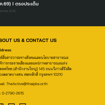
ค.69) I ตรงประเด็น
ิงหาคม 2026
BOUT US & CONTACT US
dress:
นย์สื่อสารวาระทางสังคมและนโยบายสาธารณะ
ค์การกระจายเสียงและแพร่ภาพสาธารณะแห่ง
ะเทศไทย (สำนักงานใหญ่) 145 ถนนวิภาวดีรังสิต
วงตลาดบางเขน เขตหลักสี่ กรุงเทพฯ 10210
ail: TheActive@thaipbs.or.th
l: 0-2790-2615