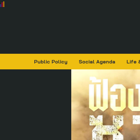
Public Policy
Social Agenda
Life 