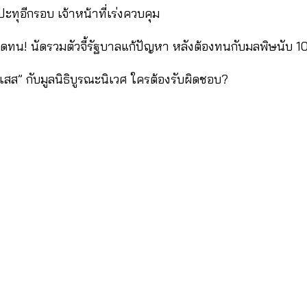
ปะทุอีกรอบ เจ้าหน้าที่เร่งควบคุม
ทน! นัดรวมตัวจี้รัฐบาลแก้ปัญหา หลังต้องทนกับมลพิษนับ 10
เสส” กับมูลนิธิบูรณะนิเวศ ใครต้องรับผิดชอบ?