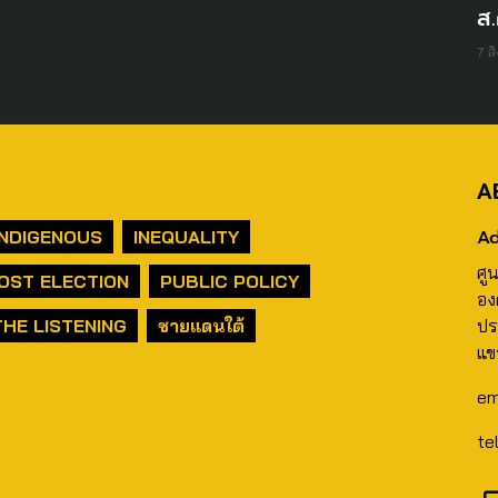
ส.
7 ส
A
Ad
INDIGENOUS
INEQUALITY
ศู
OST ELECTION
PUBLIC POLICY
อง
THE LISTENING
ชายแดนใต้
ปร
แข
em
te