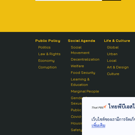
Public Policy
Social Agenda
Life & Culture
Politics
Social
Global
Movement
Law & Rights
Urban
Decentralization
Economy
Local
Welfare
Corruption
Art & Design
Food Security
Culture
Learning &
Education
Marginal People
Gender &
Sexuality
ไทยพีบีเอสใช้
Public Health
Covid-19
เว็บไซต์ของเรามีการจัดเก็
Housing
เพิ่มเติม
Safety