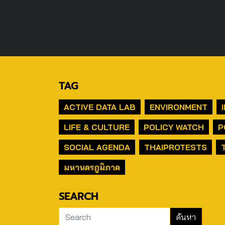
TAG
ACTIVE DATA LAB
ENVIRONMENT
LIFE & CULTURE
POLICY WATCH
P
SOCIAL AGENDA
THAIPROTESTS
มหานครภูมิภาค
SEARCH