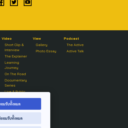
Video
View
Podcast
Short Clip &
Gallery
The Active
Interview
Photo Essay
Active Talk
The Explainer
Learning
Journey
On The Road
Documentary
Series
Live & Public
Forum
On air Clip
ยอมรับทั้งหมด
่ยอมรับทั้งหมด