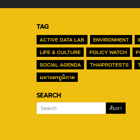
TAG
ACTIVE DATA LAB
ENVIRONMENT
LIFE & CULTURE
POLICY WATCH
P
SOCIAL AGENDA
THAIPROTESTS
มหานครภูมิภาค
SEARCH