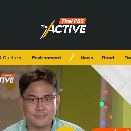
& Culture
Environment
News
Read
Da