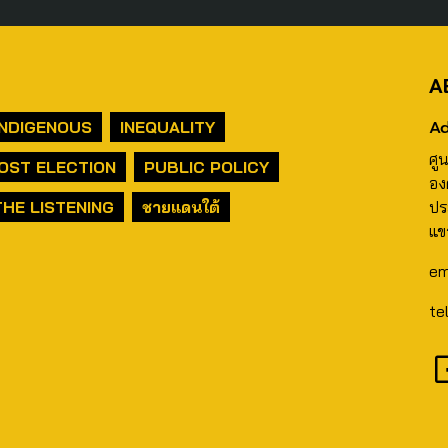
A
Ad
INDIGENOUS
INEQUALITY
ศู
OST ELECTION
PUBLIC POLICY
อง
THE LISTENING
ชายแดนใต้
ปร
แข
em
te