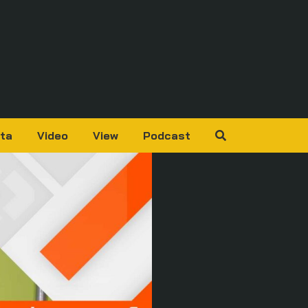
ta
Video
View
Podcast