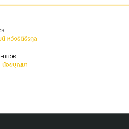
OR
น์ หวังธิติธีรกุล
 EDITOR
ร น้อยบุญมา