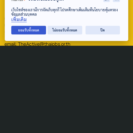
Address:
เว็บไซต์ของเรามีการจัดเก็บคุกกี้ โปรดศึกษาเพิ่มเติมที่นโยบายคุ้มครอง
ข้อมูลส่วนบุคคล
ศูนย์สื่อสารวาระทางสังคมและนโยบายสาธารณะ องค์การกระจาย
เพิ่มเติม
เสียงและแพร่ภาพสาธารณะแห่งประเทศไทย (สำนักงานใหญ่) 145
ยอมรับทั้งหมด
ไม่ยอมรับทั้งหมด
ปิด
ถนนวิภาวดีรังสิต แขวงตลาดบางเขน เขตหลักสี่ กรุงเทพฯ 10210
email: TheActive@thaipbs.or.th
tel: 0-2790-2615
Public Policy
Social Agenda
Life & Culture
Politics
Social Movement
Global
Law & Rights
Decentralization
Urban
Economy
Welfare
Local