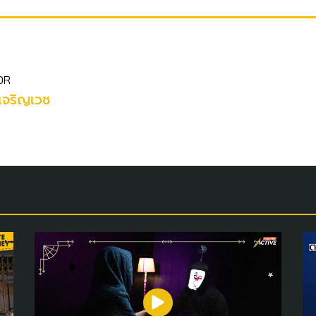
OR
เจริญเวช