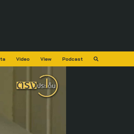
ta
Video
View
Podcast