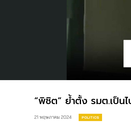
“พิชิต” ย้ำตั้ง รมต.เป
21 พฤษภาคม 2024
POLITICS