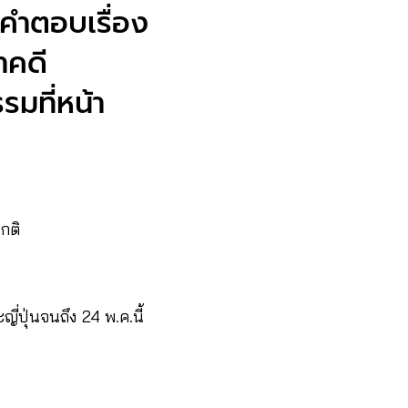
คำตอบเรื่อง
าคดี
มที่หน้า
กติ
่ปุ่นจนถึง 24 พ.ค.นี้