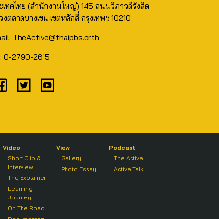
ะเทศไทย (สำนักงานใหญ่) 145 ถนนวิภาวดีรังสิต
วงตลาดบางเขน เขตหลักสี่ กรุงเทพฯ 10210
ail: TheActive@thaipbs.or.th
l: 0-2790-2615
Video
View
Podcast
Short Clip &
Gallery
The Active
Interview
Photo Essay
Active Talk
The Explainer
Learning
Journey
On The Road
Documentary