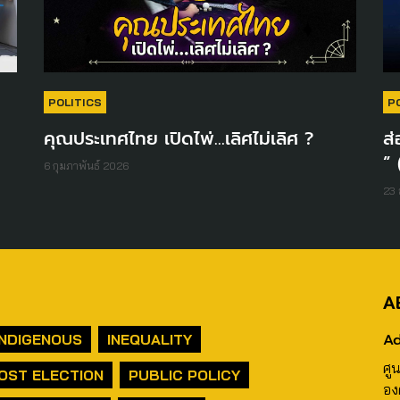
POLITICS
P
คุณประเทศไทย เปิดไพ่…เลิศไม่เลิศ ?
ส่
” 
6 กุมภาพันธ์ 2026
23 
A
Ad
INDIGENOUS
INEQUALITY
ศู
OST ELECTION
PUBLIC POLICY
อง