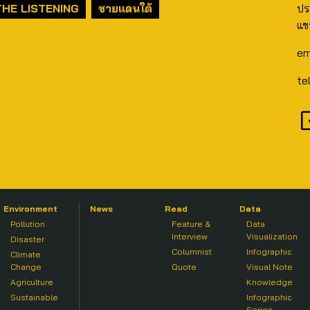
THE LISTENING
ชายแดนใต้
ปร
แข
em
te
Environment
News
Read
Data
Pollution
Feature &
Data
Interview
Visualization
Disaster
Columnist
Infographic
Climate
Change
Quote
Visual Note
Agriculture
Knowledge
Sustainable
Infographic
Series