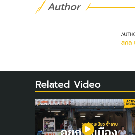
Author
AUTH
สกล 
Related Video