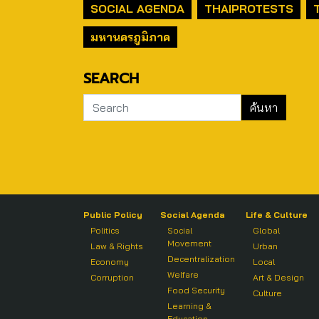
SOCIAL AGENDA
THAIPROTESTS
มหานครภูมิภาค
SEARCH
Public Policy
Social Agenda
Life & Culture
Politics
Social
Global
Movement
Law & Rights
Urban
Decentralization
Economy
Local
Welfare
Corruption
Art & Design
Food Security
Culture
Learning &
Education