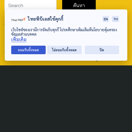
ไทยพีบีเอสใช้คุกกี้
EN
TH
ABOUT US & CONTACT US
เว็บไซต์ของเรามีการจัดเก็บคุกกี้ โปรดศึกษาเพิ่มเติมที่นโยบายคุ้มครอง
Address:
ข้อมูลส่วนบุคคล
เพิ่มเติม
ศูนย์สื่อสารวาระทางสังคมและนโยบายสาธารณะ องค์การกระจาย
ยอมรับทั้งหมด
ไม่ยอมรับทั้งหมด
ปิด
เสียงและแพร่ภาพสาธารณะแห่งประเทศไทย (สำนักงานใหญ่) 145
ถนนวิภาวดีรังสิต แขวงตลาดบางเขน เขตหลักสี่ กรุงเทพฯ 10210
email: TheActive@thaipbs.or.th
tel: 0-2790-2615