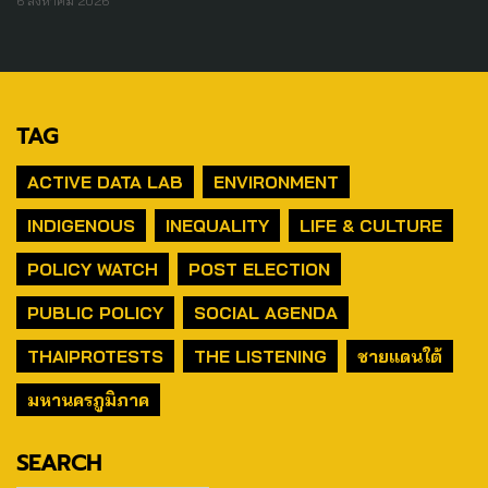
6 สิงหาคม 2026
TAG
ACTIVE DATA LAB
ENVIRONMENT
INDIGENOUS
INEQUALITY
LIFE & CULTURE
POLICY WATCH
POST ELECTION
PUBLIC POLICY
SOCIAL AGENDA
THAIPROTESTS
THE LISTENING
ชายแดนใต้
มหานครภูมิภาค
SEARCH