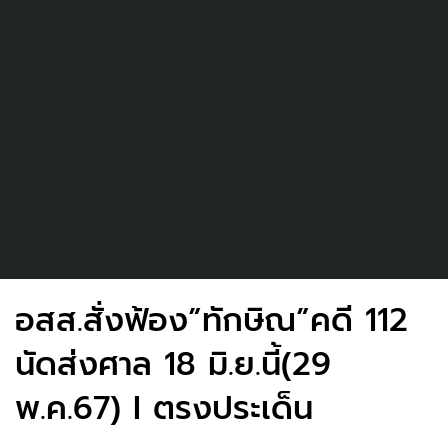
อสส.สั่งฟ้อง”ทักษิณ”คดี 112
นัดส่งศาล 18 มิ.ย.นี้(29
พ.ค.67) I ตรงประเด็น