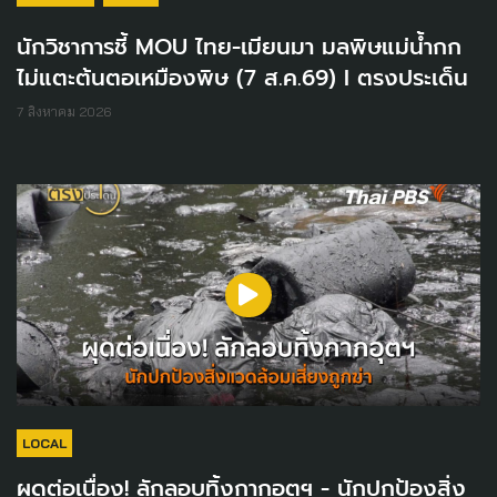
นักวิชาการชี้ MOU ไทย-เมียนมา มลพิษแม่น้ำกก
ไม่แตะต้นตอเหมืองพิษ (7 ส.ค.69) I ตรงประเด็น
7 สิงหาคม 2026
LOCAL
ผุดต่อเนื่อง! ลักลอบทิ้งกากอุตฯ - นักปกป้องสิ่ง