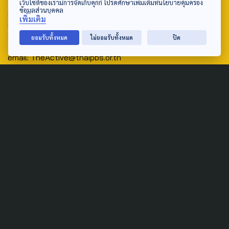
เว็บไซต์ของเรามีการจัดเก็บคุกกี้ โปรดศึกษาเพิ่มเติมที่นโยบายคุ้มครอง
ข้อมูลส่วนบุคคล
ศูนย์สื่อสารวาระทางสังคมและนโยบายสาธารณะ องค์การกระจาย
เพิ่มเติม
เสียงและแพร่ภาพสาธารณะแห่งประเทศไทย (สำนักงานใหญ่) 145
ถนนวิภาวดีรังสิต แขวงตลาดบางเขน เขตหลักสี่ กรุงเทพฯ 10210
ยอมรับทั้งหมด
ไม่ยอมรับทั้งหมด
ปิด
email: TheActive@thaipbs.or.th
tel: 0-2790-2615
Public Policy
Social Agenda
Life & Culture
Politics
Social Movement
Global
Law & Rights
Decentralization
Urban
Economy
Welfare
Local
Corruption
Food Security
Art & Design
Learning &
Culture