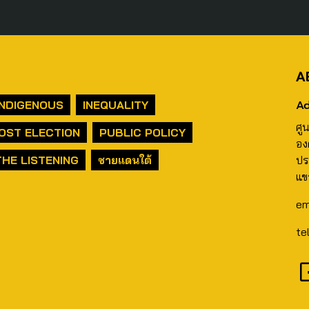
A
Ad
INDIGENOUS
INEQUALITY
ศู
OST ELECTION
PUBLIC POLICY
อง
THE LISTENING
ชายแดนใต้
ปร
แข
em
te