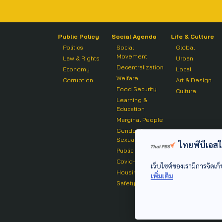
Public Policy
Social Agenda
Life & Culture
Politics
Social
Global
Movement
Law & Rights
Urban
Decentralization
Economy
Local
Welfare
Corruption
Art & Design
Food Security
Culture
Learning &
Education
Marginal People
Gender &
Sexuality
ไทยพีบีเอสใช้
Public Health
Covid-19
เว็บไซต์ของเรามีการจัดเก็
Housing
เพิ่มเติม
Safety