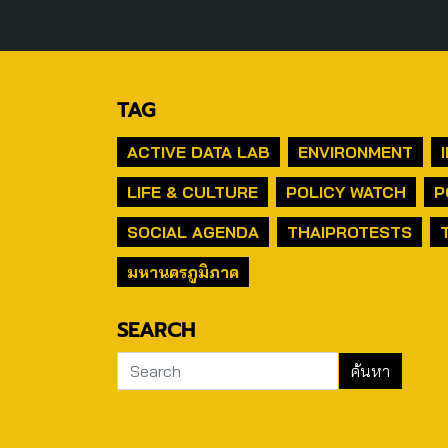
TAG
ACTIVE DATA LAB
ENVIRONMENT
LIFE & CULTURE
POLICY WATCH
P
SOCIAL AGENDA
THAIPROTESTS
มหานครภูมิภาค
SEARCH