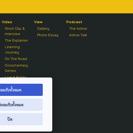
Video
View
Podcast
Short Clip &
Gallery
The Active
Interview
Photo Essay
Active Talk
The Explainer
Learning
Journey
On The Road
Documentary
Series
Live & Public
Forum
On air Clip
ยอมรับทั้งหมด
่ยอมรับทั้งหมด
ปิด
ย