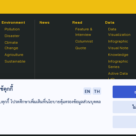
Environment
News
Read
Data
Pollution
Feature &
Data
Interview
Visualization
Disaster
Columnist
Infographic
Climate
Change
Quote
Visual Note
Agriculture
Knowledge
Sustainable
Infographic
Series
Active Data
Lab
คุกกี้
EN
TH
บคุกกี้ โปรดศึกษาเพิ่มเติมที่นโยบายคุ้มครองข้อมูลส่วนบุคคล
ไม
© 2020 องค์การกระจายเสียงและแพร่ภาพสาธารณะแห่งประเทศไท