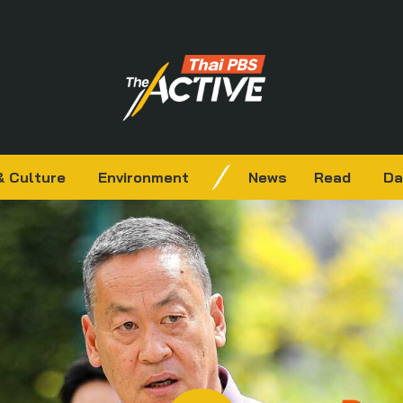
& Culture
Environment
News
Read
Da