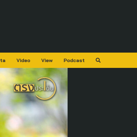
ta
Video
View
Podcast