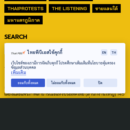
THAIPROTESTS
THE LISTENING
ชายแดนใต้
มหานครภูมิภาค
SEARCH
ไทยพีบีเอสใช้คุกกี้
EN
TH
เว็บไซต์ของเรามีการจัดเก็บคุกกี้ โปรดศึกษาเพิ่มเติมที่นโยบายคุ้มครอง
ABOUT US & CONTACT US
ข้อมูลส่วนบุคคล
เพิ่มเติม
Address:
ยอมรับทั้งหมด
ไม่ยอมรับทั้งหมด
ปิด
ศูนย์สื่อสารวาระทางสังคมและนโยบายสาธารณะ องค์การกระจาย
เสียงและแพร่ภาพสาธารณะแห่งประเทศไทย (สำนักงานใหญ่) 145
ถนนวิภาวดีรังสิต แขวงตลาดบางเขน เขตหลักสี่ กรุงเทพฯ 10210
email: TheActive@thaipbs.or.th
tel: 0-2790-2615