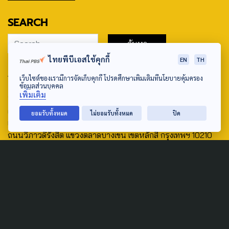
SEARCH
ไทยพีบีเอสใช้คุกกี้
EN
TH
ABOUT US & CONTACT US
เว็บไซต์ของเรามีการจัดเก็บคุกกี้ โปรดศึกษาเพิ่มเติมที่นโยบายคุ้มครอง
ข้อมูลส่วนบุคคล
Address:
เพิ่มเติม
ศูนย์สื่อสารวาระทางสังคมและนโยบายสาธารณะ องค์การกระจาย
ยอมรับทั้งหมด
ไม่ยอมรับทั้งหมด
ปิด
เสียงและแพร่ภาพสาธารณะแห่งประเทศไทย (สำนักงานใหญ่) 145
ถนนวิภาวดีรังสิต แขวงตลาดบางเขน เขตหลักสี่ กรุงเทพฯ 10210
email: TheActive@thaipbs.or.th
tel: 0-2790-2615