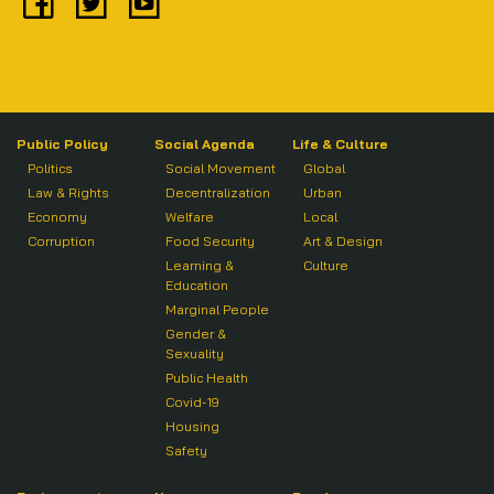
Public Policy
Social Agenda
Life & Culture
Politics
Social Movement
Global
Law & Rights
Decentralization
Urban
Economy
Welfare
Local
Corruption
Food Security
Art & Design
Learning &
Culture
Education
Marginal People
Gender &
Sexuality
Public Health
Covid-19
Housing
Safety