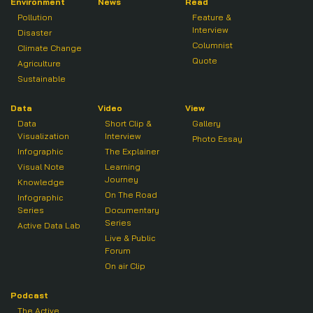
Environment
News
Read
Pollution
Feature &
Interview
Disaster
Columnist
Climate Change
Quote
Agriculture
Sustainable
Data
Video
View
Data
Short Clip &
Gallery
Visualization
Interview
Photo Essay
Infographic
The Explainer
Visual Note
Learning
Journey
Knowledge
On The Road
Infographic
Series
Documentary
Series
Active Data Lab
Live & Public
Forum
On air Clip
Podcast
The Active