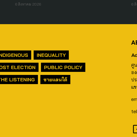
6 สิงหาคม 2026
6 ส
A
Ad
INDIGENOUS
INEQUALITY
ศู
OST ELECTION
PUBLIC POLICY
อง
THE LISTENING
ชายแดนใต้
ปร
แข
em
te