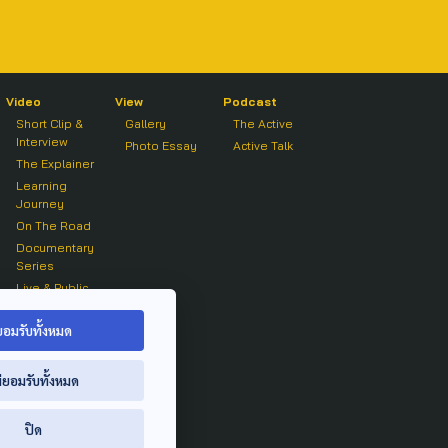
Video
View
Podcast
Short Clip &
Gallery
The Active
Interview
Photo Essay
Active Talk
The Explainer
Learning
Journey
On The Road
Documentary
Series
Live & Public
Forum
On air Clip
ยอมรับทั้งหมด
่ยอมรับทั้งหมด
ปิด