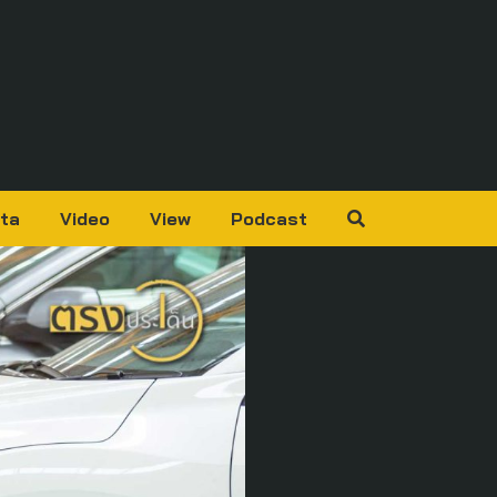
ta
Video
View
Podcast