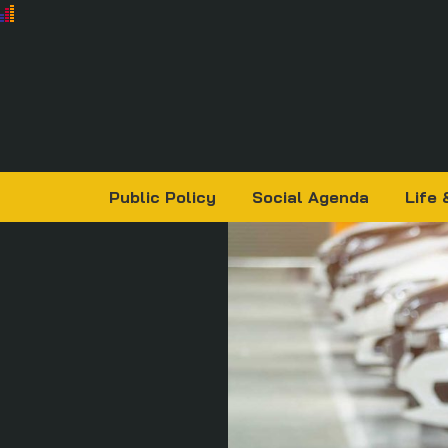
Public Policy
Social Agenda
Life 