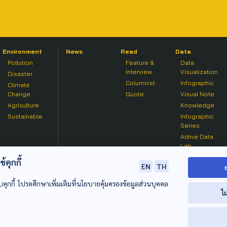
Environment
News
Read
Data
Pollution
Feature &
Data
Interview
Visualization
Disaster
Columnist
Infographic
Climate
Change
Quote
Visual Note
Agriculture
Knowledge
Sustainable
Infographic
Series
Active Data
Lab
คุกกี้
EN
TH
บคุกกี้ โปรดศึกษาเพิ่มเติมที่นโยบายคุ้มครองข้อมูลส่วนบุคคล
ไม