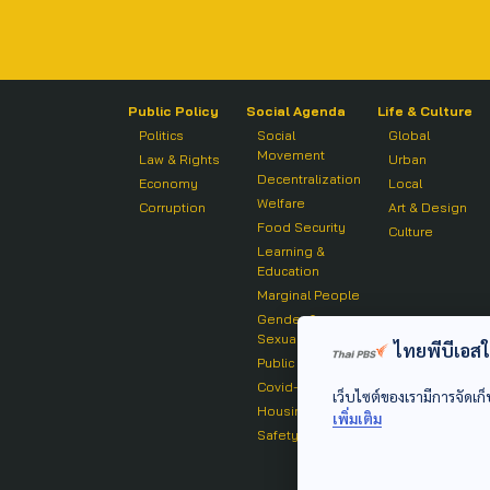
Public Policy
Social Agenda
Life & Culture
Politics
Social
Global
Movement
Law & Rights
Urban
Decentralization
Economy
Local
Welfare
Corruption
Art & Design
Food Security
Culture
Learning &
Education
Marginal People
Gender &
Sexuality
ไทยพีบีเอสใช้
Public Health
Covid-19
เว็บไซต์ของเรามีการจัดเก็
Housing
เพิ่มเติม
Safety