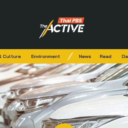
& Culture
Environment
News
Read
Da