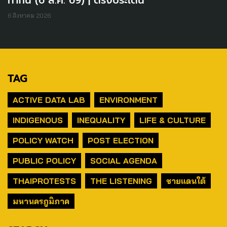
6 สิงหาคม 2026
TAG
ACTIVE DATA LAB
ENVIRONMENT
INDIGENOUS
INEQUALITY
LIFE & CULTURE
POLICY WATCH
POST ELECTION
PUBLIC POLICY
SOCIAL AGENDA
THAIPROTESTS
THE LISTENING
ชายแดนใต้
มหานครภูมิภาค