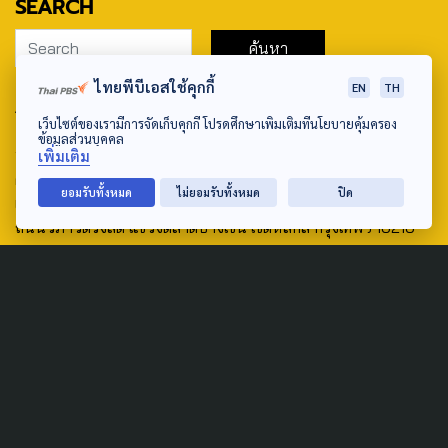
SEARCH
ไทยพีบีเอสใช้คุกกี้
EN
TH
ABOUT US & CONTACT US
เว็บไซต์ของเรามีการจัดเก็บคุกกี้ โปรดศึกษาเพิ่มเติมที่นโยบายคุ้มครอง
ข้อมูลส่วนบุคคล
Address:
เพิ่มเติม
ศูนย์สื่อสารวาระทางสังคมและนโยบายสาธารณะ องค์การกระจาย
ยอมรับทั้งหมด
ไม่ยอมรับทั้งหมด
ปิด
เสียงและแพร่ภาพสาธารณะแห่งประเทศไทย (สำนักงานใหญ่) 145
ถนนวิภาวดีรังสิต แขวงตลาดบางเขน เขตหลักสี่ กรุงเทพฯ 10210
email: TheActive@thaipbs.or.th
tel: 0-2790-2615