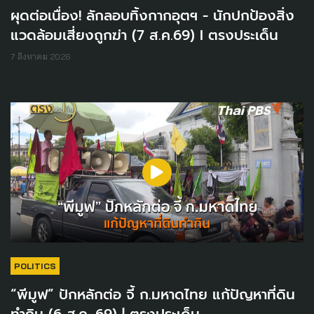
ผุดต่อเนื่อง! ลักลอบทิ้งกากอุตฯ - นักปกป้องสิ่ง
แวดล้อมเสี่ยงถูกฆ่า (7 ส.ค.69) I ตรงประเด็น
7 สิงหาคม 2026
POLITICS
“พีมูฟ” ปักหลักต่อ จี้ ก.มหาดไทย แก้ปัญหาที่ดิน
ทำกิน (6 ส.ค. 69) | ตรงประเด็น