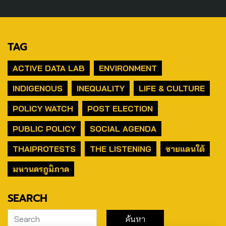
TAG
ACTIVE DATA LAB
ENVIRONMENT
INDIGENOUS
INEQUALITY
LIFE & CULTURE
POLICY WATCH
POST ELECTION
PUBLIC POLICY
SOCIAL AGENDA
THAIPROTESTS
THE LISTENING
ชายแดนใต้
มหานครภูมิภาค
SEARCH