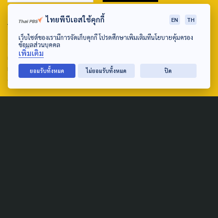
ไทยพีบีเอสใช้คุกกี้
ABOUT US & CONTACT US
EN
TH
เว็บไซต์ของเรามีการจัดเก็บคุกกี้ โปรดศึกษาเพิ่มเติมที่นโยบายคุ้มครอง
Address:
ข้อมูลส่วนบุคคล
เพิ่มเติม
ศูนย์สื่อสารวาระทางสังคมและนโยบายสาธารณะ องค์การกระจาย
เสียงและแพร่ภาพสาธารณะแห่งประเทศไทย (สำนักงานใหญ่) 145
ยอมรับทั้งหมด
ไม่ยอมรับทั้งหมด
ปิด
ถนนวิภาวดีรังสิต แขวงตลาดบางเขน เขตหลักสี่ กรุงเทพฯ 10210
email: TheActive@thaipbs.or.th
tel: 0-2790-2615
Public Policy
Social Agenda
Life & Culture