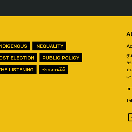
A
Ad
INDIGENOUS
INEQUALITY
ศู
OST ELECTION
PUBLIC POLICY
อง
THE LISTENING
ชายแดนใต้
ปร
แข
em
te