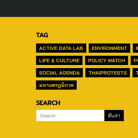
TAG
ACTIVE DATA LAB
ENVIRONMENT
LIFE & CULTURE
POLICY WATCH
P
SOCIAL AGENDA
THAIPROTESTS
มหานครภูมิภาค
SEARCH