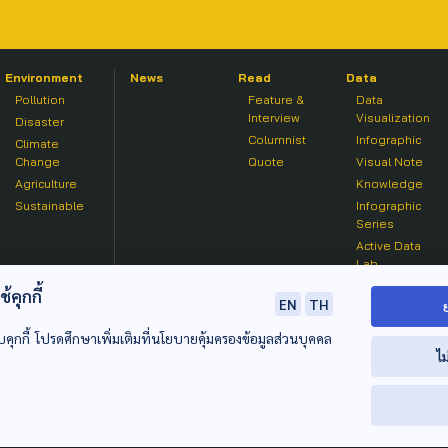
Environment
News
Read
Data
Pollution
Feature &
Data
Interview
Visualization
Disaster
Columnist
Infographic
Climate
Change
Quote
Visual Note
Agriculture
Knowledge
Sustainable
Infographic
Series
Active Data
Lab
คุกกี้
EN
TH
บคุกกี้ โปรดศึกษาเพิ่มเติมที่นโยบายคุ้มครองข้อมูลส่วนบุคคล
ไม
© 2020 องค์การกระจายเสียงและแพร่ภาพสาธารณะแห่งประเทศไท