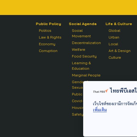
Public Policy
Social Agenda
Life & Culture
Politics
Social
Global
Movement
Law & Rights
Urban
Decentralization
Economy
Local
Welfare
Corruption
Art & Design
Food Security
Culture
Learning &
Education
Marginal People
Gender &
Sexuality
ไทยพีบีเอสใช้
Public Health
Covid-19
เว็บไซต์ของเรามีการจัดเก็
Housing
เพิ่มเติม
Safety