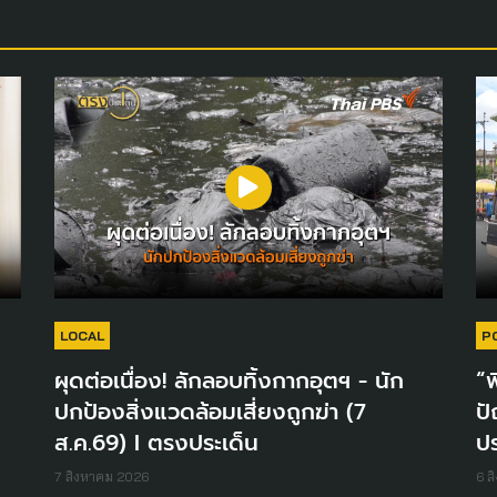
LOCAL
P
ผุดต่อเนื่อง! ลักลอบทิ้งกากอุตฯ - นัก
“พ
ปกป้องสิ่งแวดล้อมเสี่ยงถูกฆ่า (7
ปั
ส.ค.69) I ตรงประเด็น
ปร
7 สิงหาคม 2026
6 ส