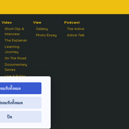
Video
View
Podcast
Short Clip &
Gallery
The Active
Interview
Photo Essay
Active Talk
The Explainer
Learning
Journey
On The Road
Documentary
Series
Live & Public
Forum
On air Clip
ยอมรับทั้งหมด
่ยอมรับทั้งหมด
ปิด
ย