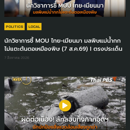
POLITICS
LOCAL
นักวิชาการชี้ MOU ไทย-เมียนมา มลพิษแม่น้ำกก
ไม่แตะต้นตอเหมืองพิษ (7 ส.ค.69) I ตรงประเด็น
7 สิงหาคม 2026