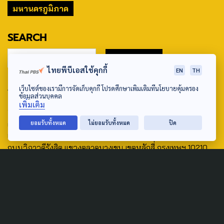
มหานครภูมิภาค
SEARCH
ไทยพีบีเอสใช้คุกกี้
EN
TH
ABOUT US & CONTACT US
เว็บไซต์ของเรามีการจัดเก็บคุกกี้ โปรดศึกษาเพิ่มเติมที่นโยบายคุ้มครอง
ข้อมูลส่วนบุคคล
เพิ่มเติม
Address:
ศูนย์สื่อสารวาระทางสังคมและนโยบายสาธารณะ องค์การกระจาย
ยอมรับทั้งหมด
ไม่ยอมรับทั้งหมด
ปิด
เสียงและแพร่ภาพสาธารณะแห่งประเทศไทย (สำนักงานใหญ่) 145
ถนนวิภาวดีรังสิต แขวงตลาดบางเขน เขตหลักสี่ กรุงเทพฯ 10210
email: TheActive@thaipbs.or.th
tel: 0-2790-2615