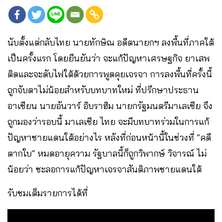
นับตั้งแต่กลับไทย นายทักษิณ อดีตนายกฯ ลงพื้นที่ภาคใต้
เป็นครั้งแรก โดยยืนยันว่า จะแก้ปัญหาเศรษฐกิจ ยาเสพ
ติดและจะดับไฟใต้ด้วยการพูดคุยเจรจา การลงพื้นที่ครั้งนี้
ถูกจับตาไม่น้อยสำหรับบทบาทใหม่ ที่ปรึกษาประธาน
อาเซียน นายอันวาร์ อิบราฮิม นายกรัฐมนตรีมาเลเซีย จึง
ถูกมองว่ารอบนี้ มาเลเซีย ไทย จะมีบทบาทร่วมในการแก้
ปัญหาชายแดนใต้อย่างไร หลังที่ก่อนหน้านี้ในช่วงที่ “คดี
ตากใบ” หมดอายุความ รัฐบาลนี้ก็ถูกวิพากษ์ วิจารณ์ ไม่
น้อยว่า ชะลอการแก้ปัญหาเจรจาสันติภาพชายแดนใต้
รับชมเต็มรายการได้ที่