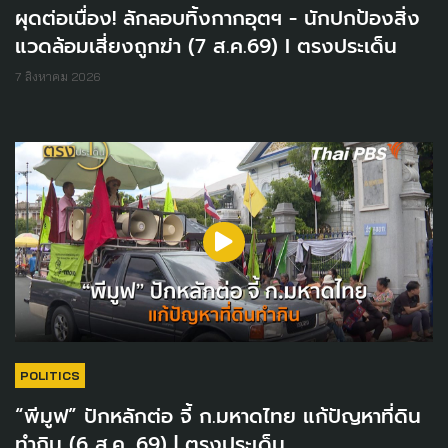
ผุดต่อเนื่อง! ลักลอบทิ้งกากอุตฯ - นักปกป้องสิ่ง
แวดล้อมเสี่ยงถูกฆ่า (7 ส.ค.69) I ตรงประเด็น
7 สิงหาคม 2026
POLITICS
“พีมูฟ” ปักหลักต่อ จี้ ก.มหาดไทย แก้ปัญหาที่ดิน
ทำกิน (6 ส.ค. 69) | ตรงประเด็น