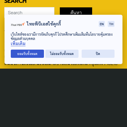
SEARCH
ไทยพีบีเอสใช้คุกกี้
EN
TH
ABOUT US & CONTACT US
เว็บไซต์ของเรามีการจัดเก็บคุกกี้ โปรดศึกษาเพิ่มเติมที่นโยบายคุ้มครอง
ข้อมูลส่วนบุคคล
Address:
เพิ่มเติม
ศูนย์สื่อสารวาระทางสังคมและนโยบายสาธารณะ องค์การกระจาย
ยอมรับทั้งหมด
ไม่ยอมรับทั้งหมด
ปิด
เสียงและแพร่ภาพสาธารณะแห่งประเทศไทย (สำนักงานใหญ่) 145
ถนนวิภาวดีรังสิต แขวงตลาดบางเขน เขตหลักสี่ กรุงเทพฯ 10210
email: TheActive@thaipbs.or.th
tel: 0-2790-2615