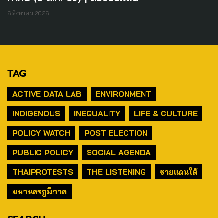
6 สิงหาคม 2026
TAG
ACTIVE DATA LAB
ENVIRONMENT
INDIGENOUS
INEQUALITY
LIFE & CULTURE
POLICY WATCH
POST ELECTION
PUBLIC POLICY
SOCIAL AGENDA
THAIPROTESTS
THE LISTENING
ชายแดนใต้
มหานครภูมิภาค