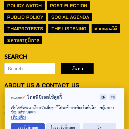
POLICY WATCH
POST ELECTION
PUBLIC POLICY
SOCIAL AGENDA
THAIPROTESTS
THE LISTENING
ชายแดนใต้
มหานครภูมิภาค
SEARCH
ABOUT US & CONTACT US
Address:
ไทยพีบีเอสใช้คุกกี้
EN
TH
ศูนย์สื่อสารวาระทางสังคมและนโยบายสาธารณะ องค์การกระจาย
เว็บไซต์ของเรามีการจัดเก็บคุกกี้ โปรดศึกษาเพิ่มเติมที่นโยบายคุ้มครอง
ข้อมูลส่วนบุคคล
เสียงและแพร่ภาพสาธารณะแห่งประเทศไทย (สำนักงานใหญ่) 145
เพิ่มเติม
ถนนวิภาวดีรังสิต แขวงตลาดบางเขน เขตหลักสี่ กรุงเทพฯ 10210
ยอมรับทั้งหมด
ไม่ยอมรับทั้งหมด
ปิด