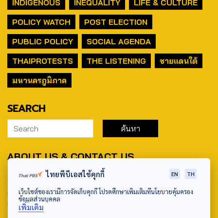
INDIGENOUS
INEQUALITY
LIFE & CULTURE
POLICY WATCH
POST ELECTION
PUBLIC POLICY
SOCIAL AGENDA
THAIPROTESTS
THE LISTENING
ชายแดนใต้
มหานครภูมิภาค
SEARCH
ABOUT US & CONTACT US
ไทยพีบีเอสใช้คุกกี้
EN
TH
Address:
ศูนย์สื่อสารวาระทางสังคมและนโยบายสาธารณะ องค์การกระจาย
เว็บไซต์ของเรามีการจัดเก็บคุกกี้ โปรดศึกษาเพิ่มเติมที่นโยบายคุ้มครอง
ข้อมูลส่วนบุคคล
เสียงและแพร่ภาพสาธารณะแห่งประเทศไทย (สำนักงานใหญ่) 145
เพิ่มเติม
ถนนวิภาวดีรังสิต แขวงตลาดบางเขน เขตหลักสี่ กรุงเทพฯ 10210