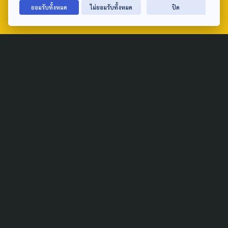
ยอมรับทั้งหมด
ไม่ยอมรับทั้งหมด
ปิด
email: TheActive@thaipbs.or.th
tel: 0-2790-2615
Public Policy
Social Agenda
Life & Culture
Politics
Social Movement
Global
Law & Rights
Decentralization
Urban
Economy
Welfare
Local
Corruption
Food Security
Art & Design
Learning &
Culture
Education
Marginal People
Gender &