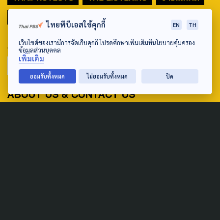
มหานครภูมิภาค
ไทยพีบีเอสใช้คุกกี้
EN
TH
SEARCH
เว็บไซต์ของเรามีการจัดเก็บคุกกี้ โปรดศึกษาเพิ่มเติมที่นโยบายคุ้มครอง
ข้อมูลส่วนบุคคล
เพิ่มเติม
ยอมรับทั้งหมด
ไม่ยอมรับทั้งหมด
ปิด
ABOUT US & CONTACT US
Address:
ศูนย์สื่อสารวาระทางสังคมและนโยบายสาธารณะ องค์การกระจาย
เสียงและแพร่ภาพสาธารณะแห่งประเทศไทย (สำนักงานใหญ่) 145
ถนนวิภาวดีรังสิต แขวงตลาดบางเขน เขตหลักสี่ กรุงเทพฯ 10210
email: TheActive@thaipbs.or.th
tel: 0-2790-2615