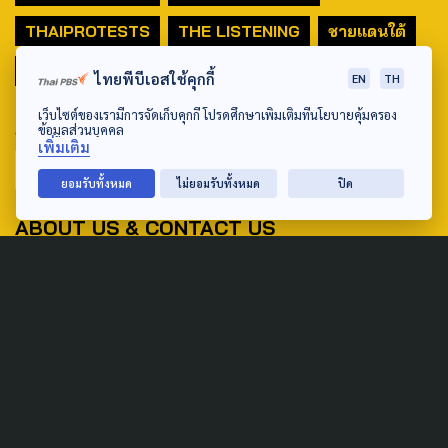
THAIPROTESTS
THE LISTENING
ชายแดนใต้
มหานครภูมิภาค
ไทยพีบีเอสใช้คุกกี้
EN
TH
เว็บไซต์ของเรามีการจัดเก็บคุกกี้ โปรดศึกษาเพิ่มเติมที่นโยบายคุ้มครอง
SEARCH
ข้อมูลส่วนบุคคล
เพิ่มเติม
ยอมรับทั้งหมด
ไม่ยอมรับทั้งหมด
ปิด
ABOUT US & CONTACT US
Address:
ศูนย์สื่อสารวาระทางสังคมและนโยบายสาธารณะ องค์การกระจาย
เสียงและแพร่ภาพสาธารณะแห่งประเทศไทย (สำนักงานใหญ่) 145
ถนนวิภาวดีรังสิต แขวงตลาดบางเขน เขตหลักสี่ กรุงเทพฯ 10210
email: TheActive@thaipbs.or.th
tel: 0-2790-2615