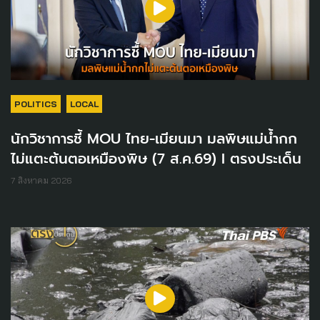
POLITICS
LOCAL
นักวิชาการชี้ MOU ไทย-เมียนมา มลพิษแม่น้ำกก
ไม่แตะต้นตอเหมืองพิษ (7 ส.ค.69) I ตรงประเด็น
7 สิงหาคม 2026