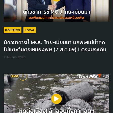
POLITICS
LOCAL
นักวิชาการชี้ MOU ไทย-เมียนมา มลพิษแม่น้ำกก
ไม่แตะต้นตอเหมืองพิษ (7 ส.ค.69) I ตรงประเด็น
7 สิงหาคม 2026