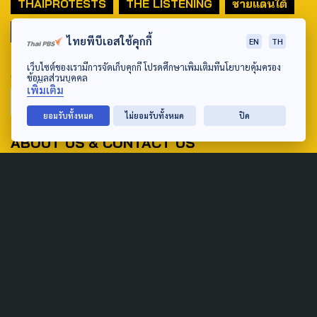
THAIPROTESTS
THE LISTENING
ชายแดนใต้
มหานครภูมิภาค
ไทยพีบีเอสใช้คุกกี้
EN
TH
เว็บไซต์ของเรามีการจัดเก็บคุกกี้ โปรดศึกษาเพิ่มเติมที่นโยบายคุ้มครอง
SEARCH
ข้อมูลส่วนบุคคล
เพิ่มเติม
ยอมรับทั้งหมด
ไม่ยอมรับทั้งหมด
ปิด
ABOUT US & CONTACT US
Address:
ศูนย์สื่อสารวาระทางสังคมและนโยบายสาธารณะ องค์การกระจาย
เสียงและแพร่ภาพสาธารณะแห่งประเทศไทย (สำนักงานใหญ่) 145
ถนนวิภาวดีรังสิต แขวงตลาดบางเขน เขตหลักสี่ กรุงเทพฯ 10210
email: TheActive@thaipbs.or.th
tel: 0-2790-2615