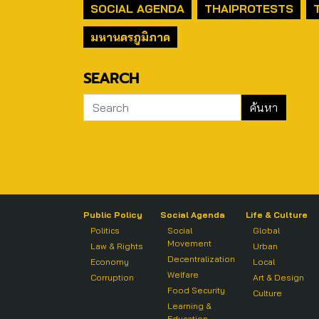
SOCIAL AGENDA
THAIPROTESTS
มหานครภูมิภาค
SEARCH
Public Policy
Social Agenda
Life & Culture
Politics
Social
Global
Movement
Law & Rights
Urban
Decentralization
Economy
Local
Welfare
Corruption
Art & Design
Food Security
Culture
Learning &
Education