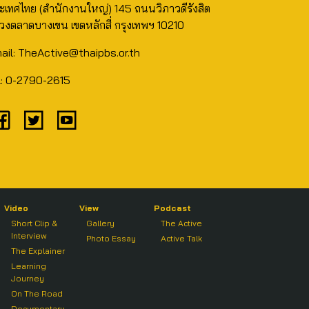
ะเทศไทย (สำนักงานใหญ่) 145 ถนนวิภาวดีรังสิต
วงตลาดบางเขน เขตหลักสี่ กรุงเทพฯ 10210
ail: TheActive@thaipbs.or.th
l: 0-2790-2615
Video
View
Podcast
Short Clip &
Gallery
The Active
Interview
Photo Essay
Active Talk
The Explainer
Learning
Journey
On The Road
Documentary