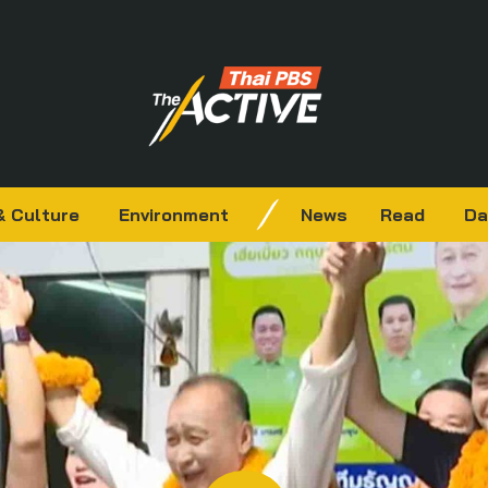
& Culture
Environment
News
Read
Da