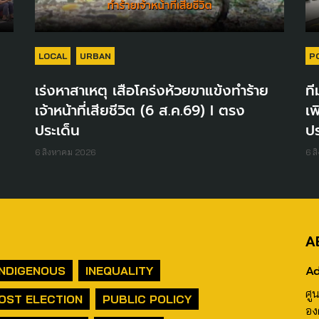
LOCAL
URBAN
P
เร่งหาสาเหตุ เสือโคร่งห้วยขาแข้งทำร้าย
ที
เจ้าหน้าที่เสียชีวิต (6 ส.ค.69) I ตรง
เพ
ประเด็น
ปร
6 สิงหาคม 2026
6 ส
A
Ad
INDIGENOUS
INEQUALITY
ศู
OST ELECTION
PUBLIC POLICY
อง