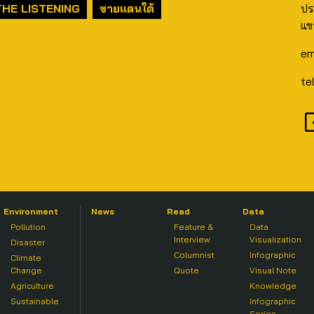
THE LISTENING
ชายแดนใต้
ปร
แข
em
te
Environment
News
Read
Data
Pollution
Feature &
Data
Interview
Visualization
Disaster
Columnist
Infographic
Climate
Change
Quote
Visual Note
Agriculture
Knowledge
Sustainable
Infographic
Series