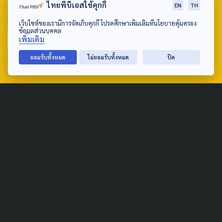
ไทยพีบีเอสใช้คุกกี้
EN
TH
SEARCH
เว็บไซต์ของเรามีการจัดเก็บคุกกี้ โปรดศึกษาเพิ่มเติมที่นโยบายคุ้มครอง
ข้อมูลส่วนบุคคล
เพิ่มเติม
ยอมรับทั้งหมด
ไม่ยอมรับทั้งหมด
ปิด
ABOUT US & CONTACT US
Address:
ศูนย์สื่อสารวาระทางสังคมและนโยบายสาธารณะ องค์การกระจาย
เสียงและแพร่ภาพสาธารณะแห่งประเทศไทย (สำนักงานใหญ่) 145
ถนนวิภาวดีรังสิต แขวงตลาดบางเขน เขตหลักสี่ กรุงเทพฯ 10210
email: TheActive@thaipbs.or.th
tel: 0-2790-2615