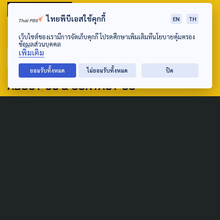
มหานครภูมิภาค
ไทยพีบีเอสใช้คุกกี้
EN
TH
SEARCH
เว็บไซต์ของเรามีการจัดเก็บคุกกี้ โปรดศึกษาเพิ่มเติมที่นโยบายคุ้มครอง
ข้อมูลส่วนบุคคล
เพิ่มเติม
ยอมรับทั้งหมด
ไม่ยอมรับทั้งหมด
ปิด
ABOUT US & CONTACT US
Address:
ศูนย์สื่อสารวาระทางสังคมและนโยบายสาธารณะ องค์การกระจาย
เสียงและแพร่ภาพสาธารณะแห่งประเทศไทย (สำนักงานใหญ่) 145
ถนนวิภาวดีรังสิต แขวงตลาดบางเขน เขตหลักสี่ กรุงเทพฯ 10210
email: TheActive@thaipbs.or.th
tel: 0-2790-2615