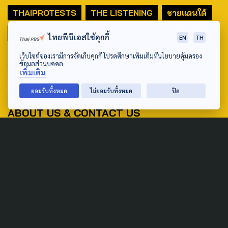
THAIPROTESTS
THE LISTENING
ชายแดนใต้
มหานครภูมิภาค
ไทยพีบีเอสใช้คุกกี้
EN
TH
เว็บไซต์ของเรามีการจัดเก็บคุกกี้ โปรดศึกษาเพิ่มเติมที่นโยบายคุ้มครอง
SEARCH
ข้อมูลส่วนบุคคล
เพิ่มเติม
ยอมรับทั้งหมด
ไม่ยอมรับทั้งหมด
ปิด
ABOUT US & CONTACT US
Address:
ศูนย์สื่อสารวาระทางสังคมและนโยบายสาธารณะ องค์การกระจาย
เสียงและแพร่ภาพสาธารณะแห่งประเทศไทย (สำนักงานใหญ่) 145
ถนนวิภาวดีรังสิต แขวงตลาดบางเขน เขตหลักสี่ กรุงเทพฯ 10210
email: TheActive@thaipbs.or.th
tel: 0-2790-2615