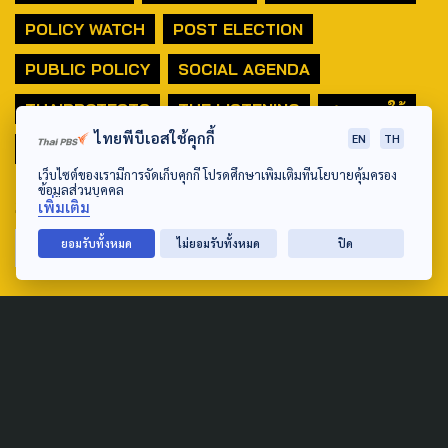
POLICY WATCH
POST ELECTION
PUBLIC POLICY
SOCIAL AGENDA
THAIPROTESTS
THE LISTENING
ชายแดนใต้
ไทยพีบีเอสใช้คุกกี้
EN
TH
มหานครภูมิภาค
เว็บไซต์ของเรามีการจัดเก็บคุกกี้ โปรดศึกษาเพิ่มเติมที่นโยบายคุ้มครอง
ข้อมูลส่วนบุคคล
SEARCH
เพิ่มเติม
ยอมรับทั้งหมด
ไม่ยอมรับทั้งหมด
ปิด
ABOUT US & CONTACT US
Address:
ศูนย์สื่อสารวาระทางสังคมและนโยบายสาธารณะ องค์การกระจาย
เสียงและแพร่ภาพสาธารณะแห่งประเทศไทย (สำนักงานใหญ่) 145
ถนนวิภาวดีรังสิต แขวงตลาดบางเขน เขตหลักสี่ กรุงเทพฯ 10210