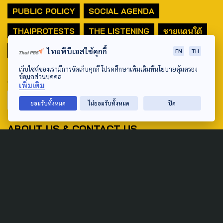
PUBLIC POLICY
SOCIAL AGENDA
THAIPROTESTS
THE LISTENING
ชายแดนใต้
มหานครภูมิภาค
ไทยพีบีเอสใช้คุกกี้
EN
TH
เว็บไซต์ของเรามีการจัดเก็บคุกกี้ โปรดศึกษาเพิ่มเติมที่นโยบายคุ้มครอง
ข้อมูลส่วนบุคคล
SEARCH
เพิ่มเติม
ยอมรับทั้งหมด
ไม่ยอมรับทั้งหมด
ปิด
ABOUT US & CONTACT US
Address:
ศูนย์สื่อสารวาระทางสังคมและนโยบายสาธารณะ องค์การกระจาย
เสียงและแพร่ภาพสาธารณะแห่งประเทศไทย (สำนักงานใหญ่) 145
ถนนวิภาวดีรังสิต แขวงตลาดบางเขน เขตหลักสี่ กรุงเทพฯ 10210
email: TheActive@thaipbs.or.th