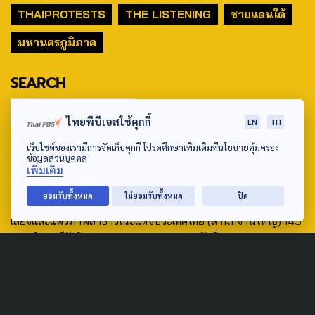
THAIPROTESTS
THE LISTENING
ชายแดนใต้
มหานครภูมิภาค
SEARCH
ไทยพีบีเอสใช้คุกกี้
EN
TH
เว็บไซต์ของเรามีการจัดเก็บคุกกี้ โปรดศึกษาเพิ่มเติมที่นโยบายคุ้มครอง
ABOUT US & CONTACT US
ข้อมูลส่วนบุคคล
เพิ่มเติม
Address:
ยอมรับทั้งหมด
ไม่ยอมรับทั้งหมด
ปิด
ศูนย์สื่อสารวาระทางสังคมและนโยบายสาธารณะ องค์การกระจาย
เสียงและแพร่ภาพสาธารณะแห่งประเทศไทย (สำนักงานใหญ่) 145
ถนนวิภาวดีรังสิต แขวงตลาดบางเขน เขตหลักสี่ กรุงเทพฯ 10210
email: TheActive@thaipbs.or.th
tel: 0-2790-2615