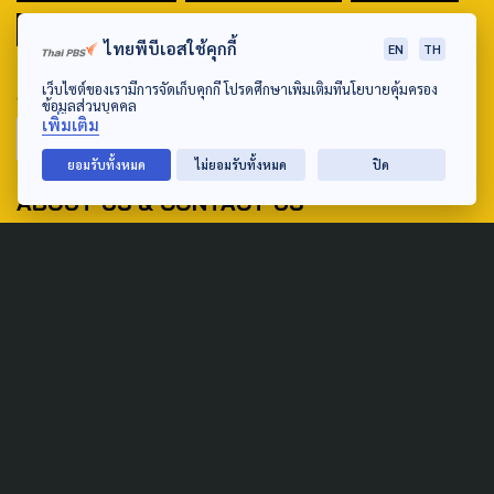
มหานครภูมิภาค
ไทยพีบีเอสใช้คุกกี้
EN
TH
SEARCH
เว็บไซต์ของเรามีการจัดเก็บคุกกี้ โปรดศึกษาเพิ่มเติมที่นโยบายคุ้มครอง
ข้อมูลส่วนบุคคล
เพิ่มเติม
ยอมรับทั้งหมด
ไม่ยอมรับทั้งหมด
ปิด
ABOUT US & CONTACT US
Address:
ศูนย์สื่อสารวาระทางสังคมและนโยบายสาธารณะ องค์การกระจาย
เสียงและแพร่ภาพสาธารณะแห่งประเทศไทย (สำนักงานใหญ่) 145
ถนนวิภาวดีรังสิต แขวงตลาดบางเขน เขตหลักสี่ กรุงเทพฯ 10210
email: TheActive@thaipbs.or.th
tel: 0-2790-2615