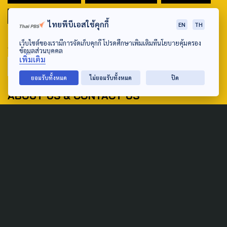
มหานครภูมิภาค
ไทยพีบีเอสใช้คุกกี้
EN
TH
SEARCH
เว็บไซต์ของเรามีการจัดเก็บคุกกี้ โปรดศึกษาเพิ่มเติมที่นโยบายคุ้มครอง
ข้อมูลส่วนบุคคล
เพิ่มเติม
ยอมรับทั้งหมด
ไม่ยอมรับทั้งหมด
ปิด
ABOUT US & CONTACT US
Address:
ศูนย์สื่อสารวาระทางสังคมและนโยบายสาธารณะ องค์การกระจาย
เสียงและแพร่ภาพสาธารณะแห่งประเทศไทย (สำนักงานใหญ่) 145
ถนนวิภาวดีรังสิต แขวงตลาดบางเขน เขตหลักสี่ กรุงเทพฯ 10210
email: TheActive@thaipbs.or.th
tel: 0-2790-2615