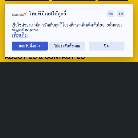
มหานครภูมิภาค
ไทยพีบีเอสใช้คุกกี้
EN
TH
SEARCH
เว็บไซต์ของเรามีการจัดเก็บคุกกี้ โปรดศึกษาเพิ่มเติมที่นโยบายคุ้มครอง
ข้อมูลส่วนบุคคล
เพิ่มเติม
ยอมรับทั้งหมด
ไม่ยอมรับทั้งหมด
ปิด
ABOUT US & CONTACT US
Address:
ศูนย์สื่อสารวาระทางสังคมและนโยบายสาธารณะ องค์การกระจาย
เสียงและแพร่ภาพสาธารณะแห่งประเทศไทย (สำนักงานใหญ่) 145
ถนนวิภาวดีรังสิต แขวงตลาดบางเขน เขตหลักสี่ กรุงเทพฯ 10210
email: TheActive@thaipbs.or.th
tel: 0-2790-2615