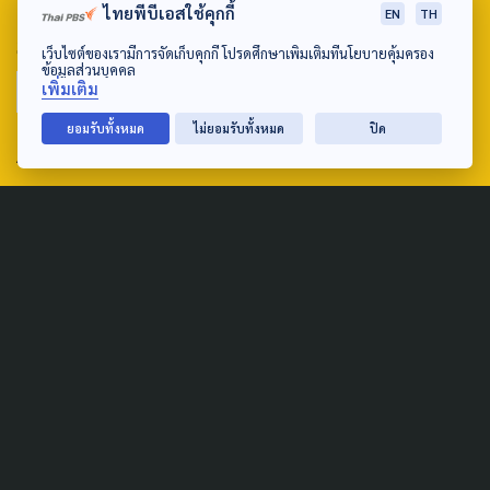
ไทยพีบีเอสใช้คุกกี้
EN
TH
SEARCH
เว็บไซต์ของเรามีการจัดเก็บคุกกี้ โปรดศึกษาเพิ่มเติมที่นโยบายคุ้มครอง
ข้อมูลส่วนบุคคล
เพิ่มเติม
ยอมรับทั้งหมด
ไม่ยอมรับทั้งหมด
ปิด
ABOUT US & CONTACT US
Address:
ศูนย์สื่อสารวาระทางสังคมและนโยบายสาธารณะ องค์การกระจาย
เสียงและแพร่ภาพสาธารณะแห่งประเทศไทย (สำนักงานใหญ่) 145
ถนนวิภาวดีรังสิต แขวงตลาดบางเขน เขตหลักสี่ กรุงเทพฯ 10210
email: TheActive@thaipbs.or.th
tel: 0-2790-2615