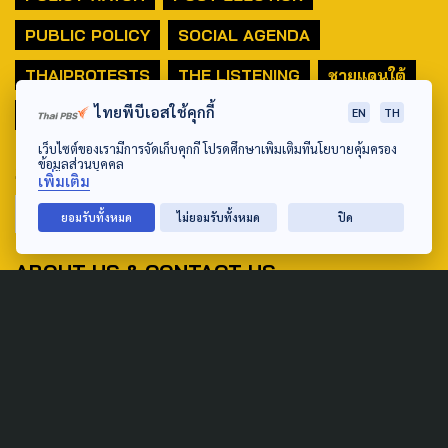
PUBLIC POLICY
SOCIAL AGENDA
THAIPROTESTS
THE LISTENING
ชายแดนใต้
ไทยพีบีเอสใช้คุกกี้
EN
TH
มหานครภูมิภาค
เว็บไซต์ของเรามีการจัดเก็บคุกกี้ โปรดศึกษาเพิ่มเติมที่นโยบายคุ้มครอง
ข้อมูลส่วนบุคคล
SEARCH
เพิ่มเติม
ยอมรับทั้งหมด
ไม่ยอมรับทั้งหมด
ปิด
ABOUT US & CONTACT US
Address:
ศูนย์สื่อสารวาระทางสังคมและนโยบายสาธารณะ องค์การกระจาย
เสียงและแพร่ภาพสาธารณะแห่งประเทศไทย (สำนักงานใหญ่) 145
ถนนวิภาวดีรังสิต แขวงตลาดบางเขน เขตหลักสี่ กรุงเทพฯ 10210
email: TheActive@thaipbs.or.th