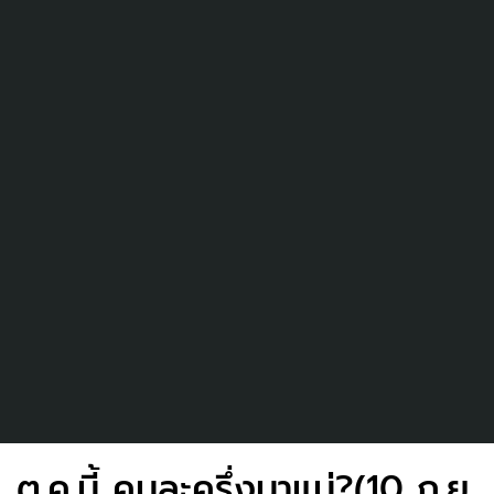
ต.ค.นี้ คนละครึ่งมาแน่?(10 ก.ย.