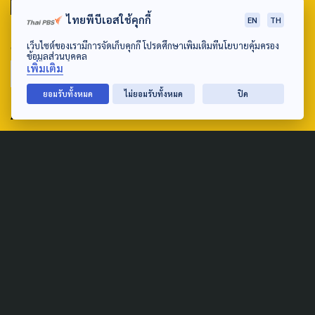
มหานครภูมิภาค
ไทยพีบีเอสใช้คุกกี้
EN
TH
SEARCH
เว็บไซต์ของเรามีการจัดเก็บคุกกี้ โปรดศึกษาเพิ่มเติมที่นโยบายคุ้มครอง
ข้อมูลส่วนบุคคล
เพิ่มเติม
ยอมรับทั้งหมด
ไม่ยอมรับทั้งหมด
ปิด
ABOUT US & CONTACT US
Address:
ศูนย์สื่อสารวาระทางสังคมและนโยบายสาธารณะ องค์การกระจาย
เสียงและแพร่ภาพสาธารณะแห่งประเทศไทย (สำนักงานใหญ่) 145
ถนนวิภาวดีรังสิต แขวงตลาดบางเขน เขตหลักสี่ กรุงเทพฯ 10210
email: TheActive@thaipbs.or.th
tel: 0-2790-2615