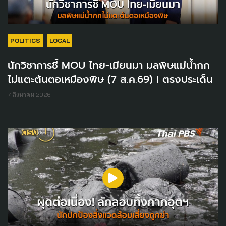
POLITICS
LOCAL
นักวิชาการชี้ MOU ไทย-เมียนมา มลพิษแม่น้ำกก
ไม่แตะต้นตอเหมืองพิษ (7 ส.ค.69) I ตรงประเด็น
7 สิงหาคม 2026