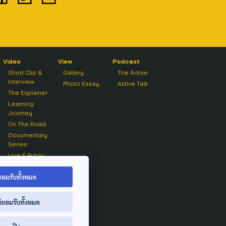
Video
View
Podcast
Short Clip &
Gallery
The Active
Interview
Photo Essay
Active Talk
The Explainer
Learning
Journey
On The Road
Documentary
Series
Live & Public
Forum
On air Clip
ยอมรับทั้งหมด
่ยอมรับทั้งหมด