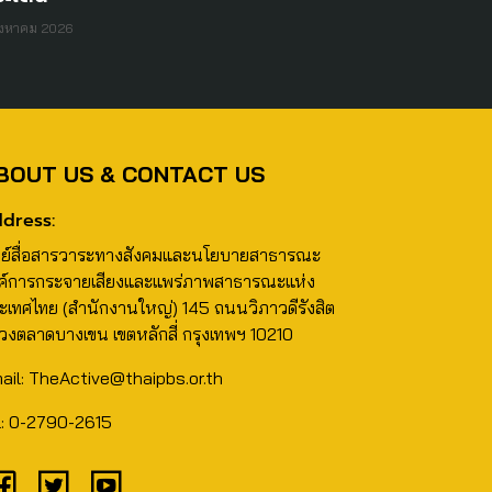
ิงหาคม 2026
BOUT US & CONTACT US
dress:
นย์สื่อสารวาระทางสังคมและนโยบายสาธารณะ
ค์การกระจายเสียงและแพร่ภาพสาธารณะแห่ง
ะเทศไทย (สำนักงานใหญ่) 145 ถนนวิภาวดีรังสิต
วงตลาดบางเขน เขตหลักสี่ กรุงเทพฯ 10210
ail: TheActive@thaipbs.or.th
l: 0-2790-2615