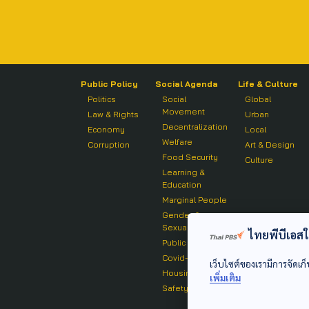
Public Policy
Social Agenda
Life & Culture
Politics
Social
Global
Movement
Law & Rights
Urban
Decentralization
Economy
Local
Welfare
Corruption
Art & Design
Food Security
Culture
Learning &
Education
Marginal People
Gender &
Sexuality
ไทยพีบีเอสใช้
Public Health
Covid-19
เว็บไซต์ของเรามีการจัดเก็
Housing
เพิ่มเติม
Safety