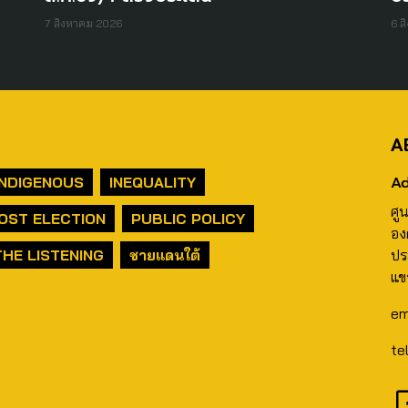
7 สิงหาคม 2026
6 ส
A
Ad
INDIGENOUS
INEQUALITY
ศู
OST ELECTION
PUBLIC POLICY
อง
THE LISTENING
ชายแดนใต้
ปร
แข
em
te