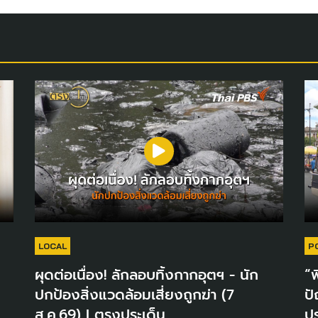
LOCAL
P
ผุดต่อเนื่อง! ลักลอบทิ้งกากอุตฯ - นัก
“พ
ปกป้องสิ่งแวดล้อมเสี่ยงถูกฆ่า (7
ปั
ส.ค.69) I ตรงประเด็น
ปร