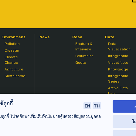
Environment
News
Read
Data
Pollution
Feature &
Data
Interview
Visualization
Disaster
Columnist
Infographic
Climate
Change
Quote
Visual Note
Agriculture
Knowledge
Sustainable
Infographic
Series
Active Data
Lab
คุกกี้
EN
TH
บคุกกี้ โปรดศึกษาเพิ่มเติมที่นโยบายคุ้มครองข้อมูลส่วนบุคคล
ไม