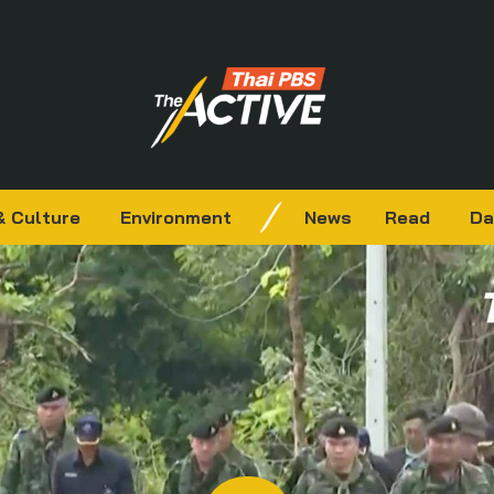
& Culture
Environment
News
Read
Da