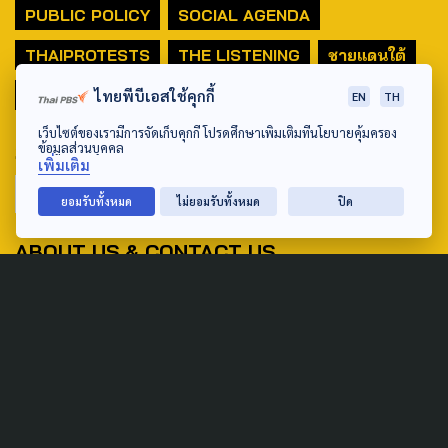
PUBLIC POLICY
SOCIAL AGENDA
THAIPROTESTS
THE LISTENING
ชายแดนใต้
มหานครภูมิภาค
ไทยพีบีเอสใช้คุกกี้
EN
TH
เว็บไซต์ของเรามีการจัดเก็บคุกกี้ โปรดศึกษาเพิ่มเติมที่นโยบายคุ้มครอง
SEARCH
ข้อมูลส่วนบุคคล
เพิ่มเติม
ยอมรับทั้งหมด
ไม่ยอมรับทั้งหมด
ปิด
ABOUT US & CONTACT US
Address:
ศูนย์สื่อสารวาระทางสังคมและนโยบายสาธารณะ องค์การกระจาย
เสียงและแพร่ภาพสาธารณะแห่งประเทศไทย (สำนักงานใหญ่) 145
ถนนวิภาวดีรังสิต แขวงตลาดบางเขน เขตหลักสี่ กรุงเทพฯ 10210
email: TheActive@thaipbs.or.th