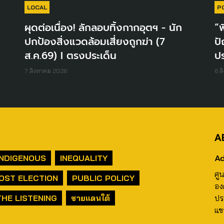
LOCAL
P
ผุดต่อเนื่อง! ลักลอบทิ้งกากอุตฯ - นัก
“พ
ปกป้องสิ่งแวดล้อมเสี่ยงถูกฆ่า (7
ปั
ส.ค.69) I ตรงประเด็น
ปร
7 สิงหาคม 2026
6 ส
A
Ad
INDIGENOUS
INEQUALITY
ศู
OST ELECTION
PUBLIC POLICY
อง
THE LISTENING
ชายแดนใต้
ปร
แข