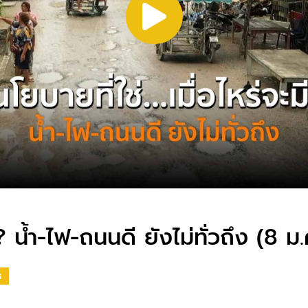
มี? น้ำ-ไฟ-ถนนดี ยังไม่ทั่วถึง (8 
S