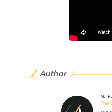
Author
AUTH
The 