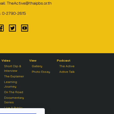
ail: TheActive@thaipbs.or.th
l: 0-2790-2615
Video
View
Podcast
Short Clip &
Gallery
The Active
Interview
Photo Essay
Active Talk
The Explainer
Learning
Journey
On The Road
Documentary
Series
Live & Public
Forum