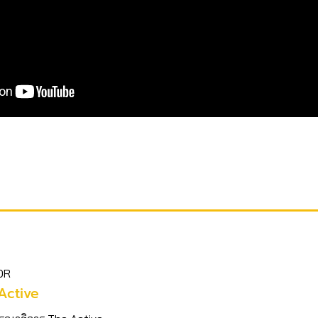
OR
Active