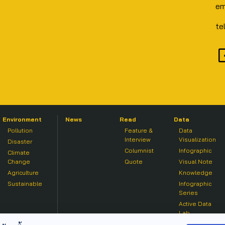
em
te
Environment
News
Read
Data
Pollution
Feature &
Data
Interview
Visualization
Disaster
Columnist
Infographic
Climate
Change
Quote
Visual Note
Agriculture
Knowledge
Sustainable
Infographic
Series
Active Data
Lab