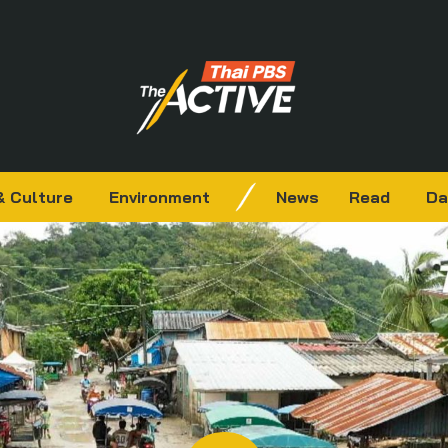
& Culture
Environment
News
Read
Da