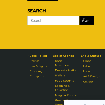
SEARCH
Public Policy
Social Agenda
Life & Culture
Politics
Social
Global
Movement
Law & Rights
Urban
Decentralization
Economy
Local
Welfare
Corruption
Art & Design
Food Security
Culture
Learning &
Education
Marginal People
Gender &
Sexuality